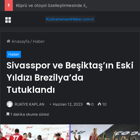
Köprü ve otoyol özelleştirmesinde iki seçenek masada
Menü
Anasayfa
/
Haber
Haber
Sivasspor ve Beşiktaş’ın Eski
Yıldızı Brezilya’da
Tutuklandı
RUKİYE KAPLAN
Haziran 12, 2023
0
10
1 dakika okuma süresi