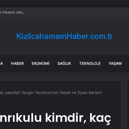
o hissesi neden bugün düşüyor?
FA
HABER
EKONOMI
SAĞLIK
TEKNOLOJI
YAŞAM
kaç yaşında? Sezgin Tanrıkulu’nun Hayatı ve Siyasi Kariyeri
nrıkulu kimdir, kaç