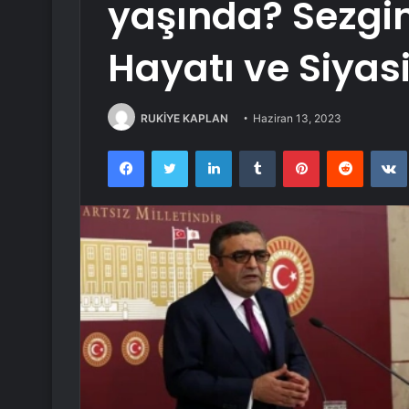
yaşında? Sezgi
Hayatı ve Siyasi
RUKİYE KAPLAN
Haziran 13, 2023
Facebook
Twitter
LinkedIn
Tumblr
Pinterest
Reddit