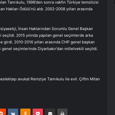
olan Tanrıkulu, 1998’den sonra vakfın Türkiye temsilcisi
an Hakları Ödülü’nü aldı. 2002-2008 yılları arasında
n siyasetçi, İnsan Haklarından Sorumlu Genel Başkan
i seçildi. 2015 yılında yapılan genel seçimlerde arka
ise girdi. 2010-2016 yılları arasında CHP genel başkan
genel seçimlerinde Diyarbakır’dan milletvekili seçildi.
eslektaşı avukat Remziye Tanrıkulu ile evli. Çiftin Mitan
erest
Reddit
VKontakte
Odnoklassniki
Pocket
E-Posta ile paylaş
Yazdır