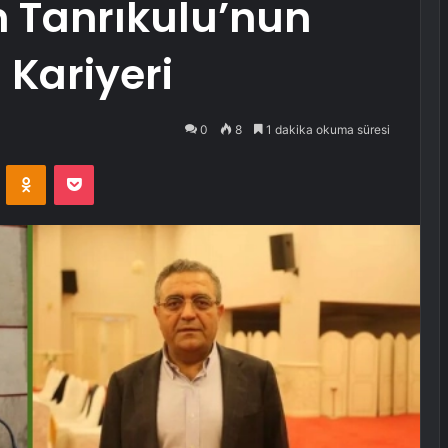
n Tanrıkulu’nun
 Kariyeri
0
8
1 dakika okuma süresi
VKontakte
Odnoklassniki
Pocket