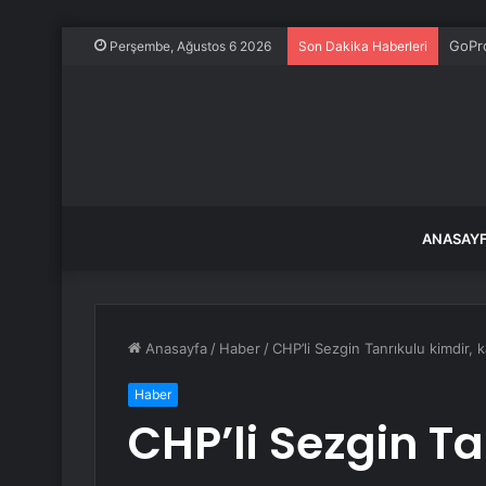
GoPr
Perşembe, Ağustos 6 2026
Son Dakika Haberleri
ANASAY
Anasayfa
/
Haber
/
CHP’li Sezgin Tanrıkulu kimdir, 
Haber
CHP’li Sezgin Ta