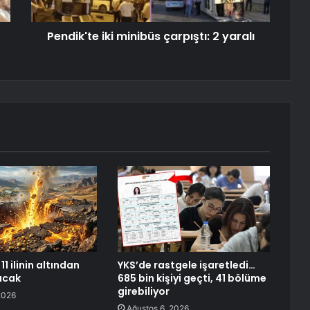
Pendik'te iki minibüs çarpıştı: 2 yaralı
11 ilinin altından
YKS’de rastgele işaretledi…
racak
685 bin kişiyi geçti, 41 bölüme
girebiliyor
2026
Ağustos 6, 2026