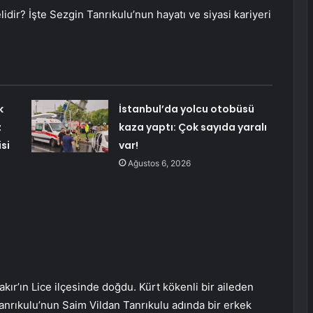
idir? İşte Sezgin Tanrıkulu’nun hayatı ve siyasi kariyeri
k
İstanbul’da yolcu otobüsü
z
kaza yaptı: Çok sayıda yaralı
si
var!
Ağustos 6, 2026
kır’ın Lice ilçesinde doğdu. Kürt kökenli bir aileden
Tanrıkulu’nun Saim Vildan Tanrıkulu adında bir erkek