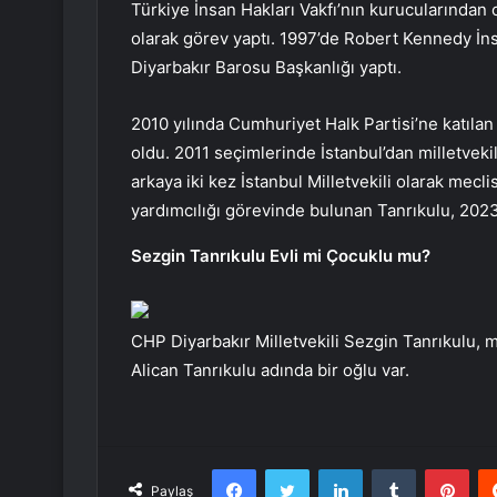
Türkiye İnsan Hakları Vakfı’nın kurucularından 
olarak görev yaptı. 1997’de Robert Kennedy İns
Diyarbakır Barosu Başkanlığı yaptı.
2010 yılında Cumhuriyet Halk Partisi’ne katıla
oldu. 2011 seçimlerinde İstanbul’dan milletvekil
arkaya iki kez İstanbul Milletvekili olarak mecl
yardımcılığı görevinde bulunan Tanrıkulu, 2023 
Sezgin Tanrıkulu Evli mi Çocuklu mu?
CHP Diyarbakır Milletvekili Sezgin Tanrıkulu, m
Alican Tanrıkulu adında bir oğlu var.
Facebook
Twitter
LinkedIn
Tumblr
Pint
Paylaş