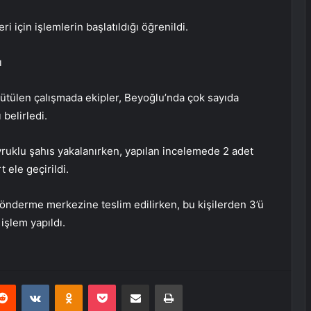
i için işlemlerin başlatıldığı öğrenildi.
ı
tülen çalışmada ekipler, Beyoğlu’nda çok sayıda
 belirledi.
uklu şahıs yakalanırken, yapılan incelemede 2 adet
 ele geçirildi.
i gönderme merkezine teslim edilirken, bu kişilerden 3’ü
işlem yapıldı.
erest
Reddit
VKontakte
Odnoklassniki
Pocket
E-Posta ile paylaş
Yazdır