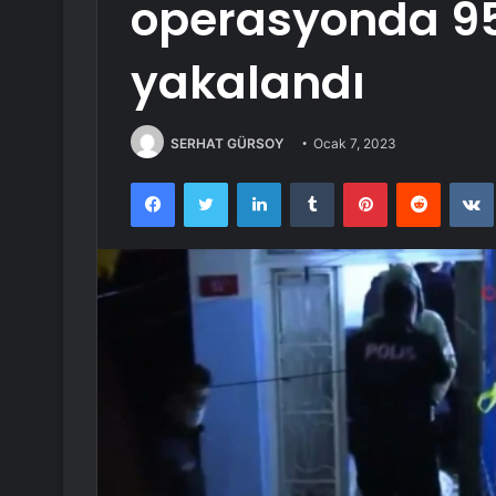
operasyonda 9
yakalandı
SERHAT GÜRSOY
Ocak 7, 2023
Facebook
Twitter
LinkedIn
Tumblr
Pinterest
Reddit