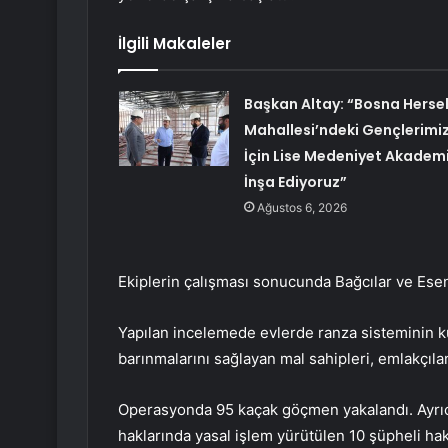
İlgili Makaleler
Başkan Altay: “Bosna Herse
Mahallesi’ndeki Gençlerimi
İçin Lise Medeniyet Akademi
İnşa Ediyoruz”
Ağustos 6, 2026
Ekiplerin çalışması sonucunda Bağcılar ve Ese
Yapılan incelemede evlerde ranza sisteminin k
barınmalarını sağlayan mal sahipleri, emlakçılar
Operasyonda 95 kaçak göçmen yakalandı. Ayrıc
haklarında yasal işlem yürütülen 10 şüpheli hak