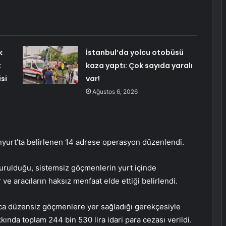
k
İstanbul’da yolcu otobüsü
z
kaza yaptı: Çok sayıda yaralı
si
var!
Ağustos 6, 2026
nyurt’ta belirlenen 14 adrese operasyon düzenlendi.
urulduğu, sistemsiz göçmenlerin yurt içinde
 ve aracıların haksız menfaat elde ettiği belirlendi.
a düzensiz göçmenlere yer sağladığı gerekçesiyle
kında toplam 244 bin 530 lira idari para cezası verildi.