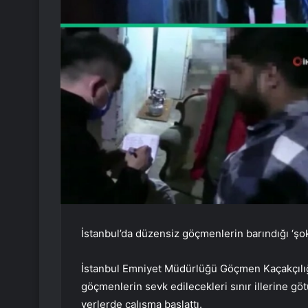
İstanbul’da düzensiz göçmenlerin barındığı ‘şo
İstanbul Emniyet Müdürlüğü Göçmen Kaçakçılığ
göçmenlerin sevk edilecekleri sınır illerine gö
yerlerde çalışma başlattı.