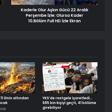
Kaderle Olur Aşkın Gücü 22 Aralık
Perşembe İzle: Olursa Kader
10.Bölüm Full HD İzle Ekran
11 ilinin altından
YKS’de rastgele işaretledi…
racak
685 bin kişiyi geçti, 41 bölüme
girebiliyor
2026