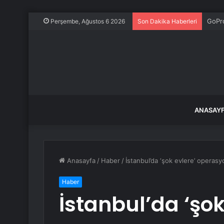
GoPr
Perşembe, Ağustos 6 2026
Son Dakika Haberleri
ANASAY
Anasayfa
/
Haber
/
İstanbul’da ‘şok evlere’ opera
Haber
İstanbul’da ‘şok