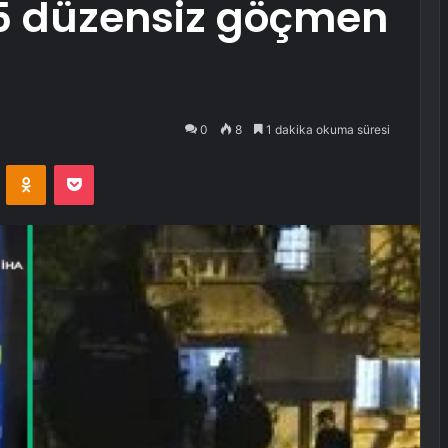
5 düzensiz göçmen
0
8
1 dakika okuma süresi
VKontakte
Odnoklassniki
Pocket