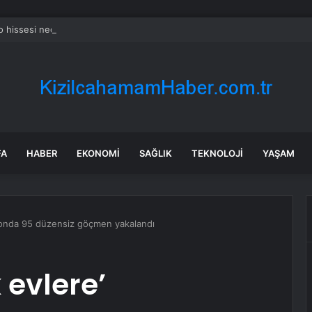
o hissesi neden bugün düşüyor?
FA
HABER
EKONOMI
SAĞLIK
TEKNOLOJI
YAŞAM
syonda 95 düzensiz göçmen yakalandı
 evlere’