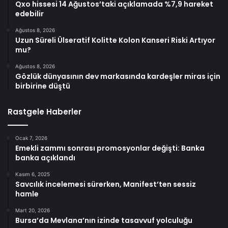
Qxo hissesi 14 Ağustos’taki açıklamada %7,9 hareket
edebilir
Ağustos 8, 2026
Uzun Süreli Ülseratif Kolitte Kolon Kanseri Riski Artıyor
mu?
Ağustos 8, 2026
Gözlük dünyasının dev markasında kardeşler miras için
birbirine düştü
Rastgele Haberler
Ocak 7, 2026
Emekli zammı sonrası promosyonlar değişti: Banka
banka açıklandı
Kasım 6, 2025
Savcılık incelemesi sürerken, Manifest’ten sessiz
hamle
Mart 20, 2026
Bursa’da Mevlana’nın izinde tasavvuf yolculuğu