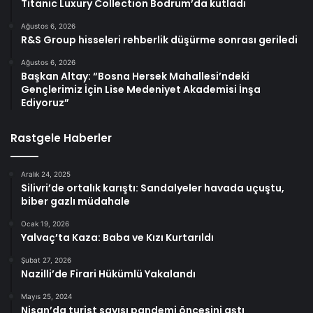
Titanic Luxury Collection Bodrum’da kutladı
Ağustos 6, 2026
R&S Group hisseleri rehberlik düşürme sonrası geriledi
Ağustos 6, 2026
Başkan Altay: “Bosna Hersek Mahallesi’ndeki
Gençlerimiz İçin Lise Medeniyet Akademisi İnşa
Ediyoruz”
Rastgele Haberler
Aralık 24, 2025
Silivri’de ortalık karıştı: Sandalyeler havada uçuştu,
biber gazlı müdahale
Ocak 19, 2026
Yalvaç’ta Kaza: Baba ve Kızı Kurtarıldı
Şubat 27, 2026
Nazilli’de Firari Hükümlü Yakalandı
Mayıs 25, 2024
Nisan’da turist sayısı pandemi öncesini aştı