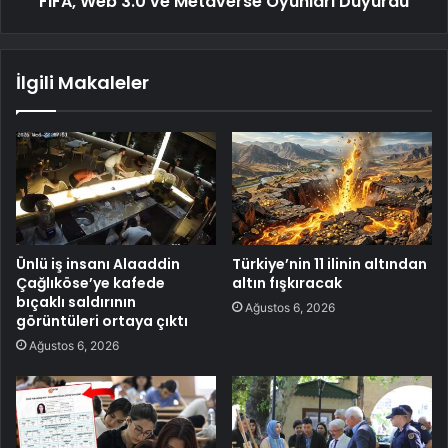
FIFA, Web 3.0 ve Metaverse Oyunları Duyurdu
İlgili Makaleler
Ünlü iş insanı Alaaddin
Türkiye’nin 11 ilinin altından
Çağlıköse’ye kafede
altın fışkıracak
bıçaklı saldırının
Ağustos 6, 2026
görüntüleri ortaya çıktı
Ağustos 6, 2026