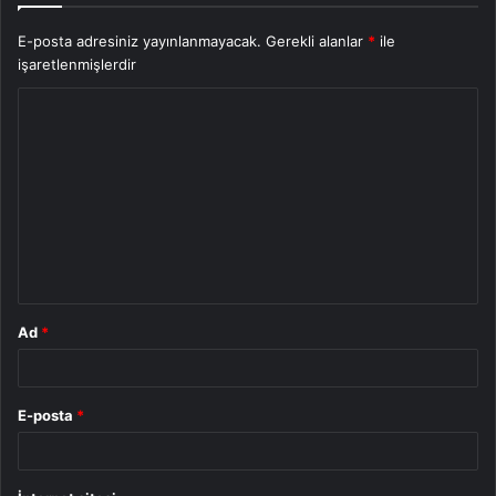
E-posta adresiniz yayınlanmayacak.
Gerekli alanlar
*
ile
işaretlenmişlerdir
Y
o
r
u
m
*
Ad
*
E-posta
*