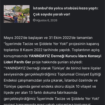
İstanbul’da yolcu otobüsü kaza yaptı:
Çok sayıda yaralı var!
Ağustos 6, 2026
Mayıs 2022’de başlayan ve 31 Ekim 2022’de tamamlan
“İşyerimde Tacize ve Şiddete Yer Yok!” projesinin kapanış
toplantısı 8 Kasım 2022 tarihinde yapıldı. Toplantının açılış
konuşmasında
YANINDAYIZ Derneği Kurucu İdare Konseyi
Lideri Parıltı Ger
proje hakkında şunları söyledi:
“YANINDAYIZ Derneği olarak Türkiye’ de birinci kere ilçeler
seviyesinde gerçekleştirdiğimiz
Toplumsal Cinsiyet Eşitliği
Endeksi çalışmamızdan yola çıkarak, İstanbul özelinde ve
Türkiye çapında genel endeks skoru düşük 10 vilayet ve
ilçede yer alan 13 farklı dokuma fabrikasında
gerçekleştirdiğimiz ‘İşyerimde Tacize ve Şiddete Yer Yok!’
projesi kapsamında mavi yakalı çalışanlara toplumsal