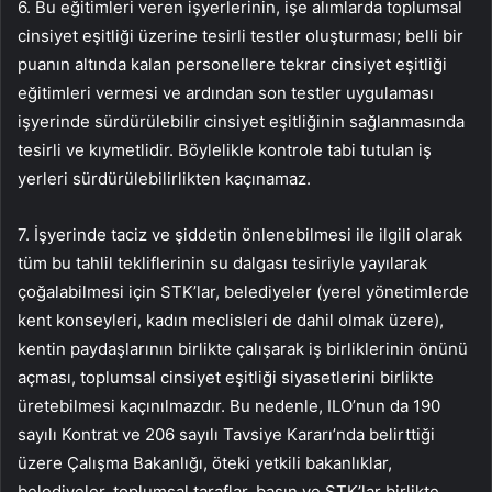
6. Bu eğitimleri veren işyerlerinin, işe alımlarda toplumsal
cinsiyet eşitliği üzerine tesirli testler oluşturması; belli bir
puanın altında kalan personellere tekrar cinsiyet eşitliği
eğitimleri vermesi ve ardından son testler uygulaması
işyerinde sürdürülebilir cinsiyet eşitliğinin sağlanmasında
tesirli ve kıymetlidir. Böylelikle kontrole tabi tutulan iş
yerleri sürdürülebilirlikten kaçınamaz.
7. İşyerinde taciz ve şiddetin önlenebilmesi ile ilgili olarak
tüm bu tahlil tekliflerinin su dalgası tesiriyle yayılarak
çoğalabilmesi için STK’lar, belediyeler (yerel yönetimlerde
kent konseyleri, kadın meclisleri de dahil olmak üzere),
kentin paydaşlarının birlikte çalışarak iş birliklerinin önünü
açması, toplumsal cinsiyet eşitliği siyasetlerini birlikte
üretebilmesi kaçınılmazdır. Bu nedenle, ILO’nun da 190
sayılı Kontrat ve 206 sayılı Tavsiye Kararı’nda belirttiği
üzere Çalışma Bakanlığı, öteki yetkili bakanlıklar,
belediyeler, toplumsal taraflar, basın ve STK’lar birlikte