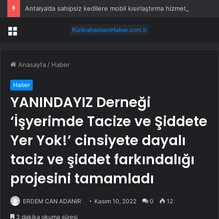
Antalya’da sahipsiz kedilere mobil kısırlaştırma hizmeti
Menü
Anasayfa
/
Haber
Haber
YANINDAYIZ Derneği
‘İşyerimde Tacize ve Şiddete
Yer Yok!’ cinsiyete dayalı
taciz ve şiddet farkındalığı
projesini tamamladı
ERDEM CAN ADANIR
Kasım 10, 2022
0
12
3 dakika okuma süresi