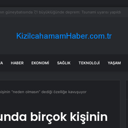
 mutfağında skandal görüntü! Hamuru böyle hazırladılar
FA
HABER
EKONOMI
SAĞLIK
TEKNOLOJI
YAŞAM
işinin “neden olmasın” dediği özelliğe kavuşuyor
nda birçok kişinin