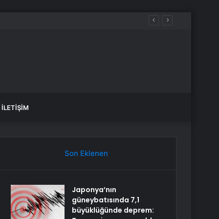
İLETIŞIM
Son Eklenen
Japonya’nın
güneybatısında 7,1
büyüklüğünde deprem: