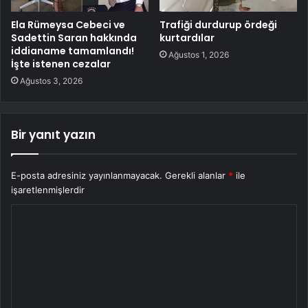
Ela Rümeysa Cebeci ve
Trafiği durdurup ördeği
Sadettin Saran hakkında
kurtardılar
iddianame tamamlandı!
Ağustos 1, 2026
İşte istenen cezalar
Ağustos 3, 2026
Bir yanıt yazın
E-posta adresiniz yayınlanmayacak.
Gerekli alanlar
*
ile
işaretlenmişlerdir
Y
o
r
u
m