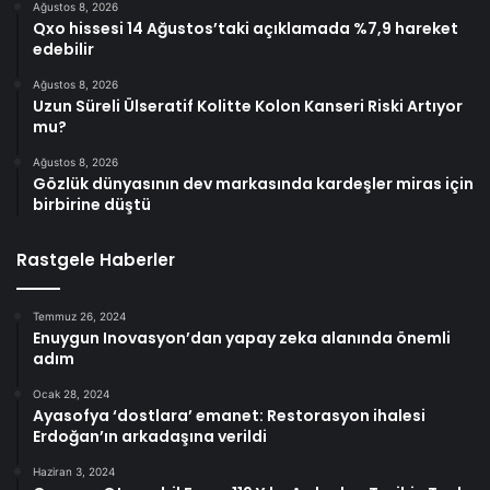
Ağustos 8, 2026
Qxo hissesi 14 Ağustos’taki açıklamada %7,9 hareket
edebilir
Ağustos 8, 2026
Uzun Süreli Ülseratif Kolitte Kolon Kanseri Riski Artıyor
mu?
Ağustos 8, 2026
Gözlük dünyasının dev markasında kardeşler miras için
birbirine düştü
Rastgele Haberler
Temmuz 26, 2024
Enuygun Inovasyon’dan yapay zeka alanında önemli
adım
Ocak 28, 2024
Ayasofya ‘dostlara’ emanet: Restorasyon ihalesi
Erdoğan’ın arkadaşına verildi
Haziran 3, 2024