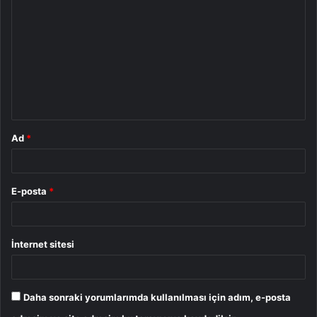
o
r
u
m
*
Ad
*
E-posta
*
İnternet sitesi
Daha sonraki yorumlarımda kullanılması için adım, e-posta