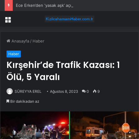
Ece Erken’den ‘yasak aşk’ açıklaması: Hukuki yollara başvuruyor
Menü
Anasayfa
/
Haber
Haber
Kırşehir’de Trafik Kazası: 1
Ölü, 5 Yaralı
SÜREYYA EREL
Ağustos 8, 2023
0
9
Bir dakikadan az