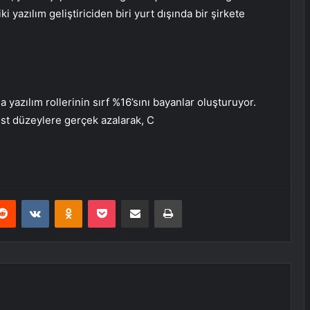
ki yazılım geliştiriciden biri yurt dışında bir şirkete
a yazılım rollerinin sırf %16’sını bayanlar oluşturuyor.
üst düzeylere gerçek azalarak, C
erest
Reddit
VKontakte
Odnoklassniki
Pocket
E-Posta ile paylaş
Yazdır