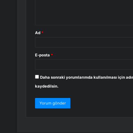
m
*
Ad
*
E-posta
*
Daha sonraki yorumlarımda kullanılması için adı
kaydedilsin.