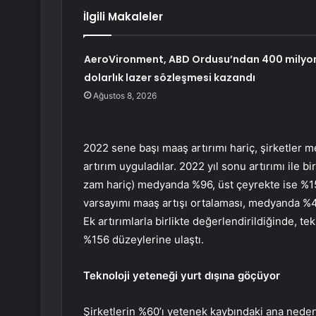
İlgili Makaleler
AeroVironment, ABD Ordusu’ndan 400 milyo
dolarlık lazer sözleşmesi kazandı
Ağustos 8, 2026
2022 sene başı maaş artırımı hariç, şirketler
artırım uyguladılar. 2022 yıl sonu artırımı ile bi
zam hariç) medyanda %96, üst çeyrekte ise %156
varsayımı maaş artışı ortalaması, medyanda %4
Ek artırımlarla birlikte değerlendirildiğinde, t
%156 düzeylerine ulaştı.
Teknoloji yeteneği yurt dışına göçüyor
Şirketlerin %60’ı yetenek kaybındaki ana nedeni