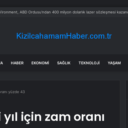
rken’den ‘yasak aşk’ açıklaması: Hukuki yollara başvuruyor
FA
HABER
EKONOMI
SAĞLIK
TEKNOLOJI
YAŞAM
 oranı yüzde 43
 yıl için zam oranı