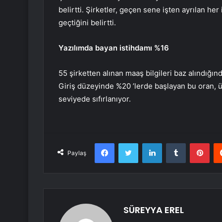
belirtti. Şirketler, geçen sene işten ayrılan her i
geçtiğini belirtti.
Yazılımda bayan istihdamı %16
55 şirketten alınan maaş bilgileri baz alındığınd
Giriş düzeyinde %20 ’lerde başlayan bu oran, 
seviyede sıfırlanıyor.
Facebook
Twitter
LinkedIn
Tumblr
Pint
Paylaş
SÜREYYA EREL