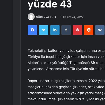
yüzde 43
SÜREYYA EREL
Kasım 24, 2022
Facebook
Twitter
LinkedIn
Tumblr
Pinterest
Reddit
Teknoloji şirketleri yeni yılda çalışanlarına o
Türkiye ile teşebbüsçü şirketler için insan ve 
Melon’ın ortak yürüttüğü Teşebbüsçü Şirketler
yayınlandı. Araştırma için Türkiye’nin süratli b
Rapora nazaran iştirakçilerin tamamı 2022 yılın
maaşlarını gözden geçiren şirketler, artık yılda 
araştırmasında şirketlerin yaklaşık yarısı maaş a
mevcut durumda, şirketlerin %76’sı yılda iki yah