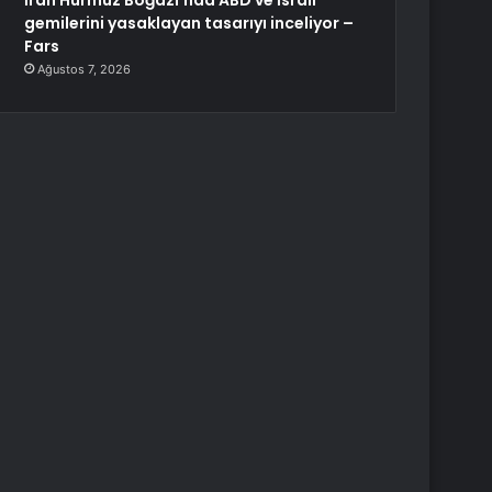
İran Hürmüz Boğazı’nda ABD ve İsrail
gemilerini yasaklayan tasarıyı inceliyor –
Fars
Ağustos 7, 2026