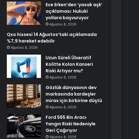
Ece Erken’den ‘yasak aşk’
açıklaması: Hukuki
yollara başvuruyor
Ağustos 8, 2026
Qxo hissesi 14 Ağustos’taki açıklamada
%7,9 hareket edebilir
Ağustos 8, 2026
Uzun Süreli Ülseratif
Kolitte Kolon Kanseri
Riski Artıyor mu?
Ağustos 8, 2026
Gözlük dünyasının dev
markasında kardeşler
miras için birbirine düştü
Ağustos 8, 2026
Ford 565 Bin Aracı
Yangın Riski Nedeniyle
Geri Çağırıyor
Ağustos 8, 2026