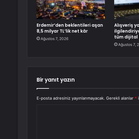
Erdemir’den beklentileri aşan
Alışveriş y
8,5 milyar TL’lik net kâr
ilgilendiri
tüm dijital
Ağustos 7, 2026
Ağustos 7, 
Bir yanıt yazın
E-posta adresiniz yayınlanmayacak.
Gerekli alanlar
*
i
Y
o
r
u