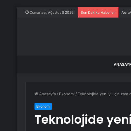
Ece E
Cumartesi, Ağustos 8 2026
Son Dakika Haberleri
ANASAY
Anasayfa
/
Ekonomi
/
Teknolojide yeni yıl için zam
Ekonomi
Teknolojide yeni