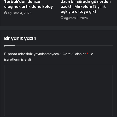
Torbalı’dan denize
Uzun bir süredir gözlerden
ulaşmak artık daha kolay
uzaktı: Mirkelam 13 yıllık
aşkıyla ortaya çıktı
Ağustos 4, 2026
Ağustos 3, 2026
Bir yanıt yazın
E-posta adresiniz yayınlanmayacak.
Gerekli alanlar
*
ile
işaretlenmişlerdir
Y
o
r
u
m
*