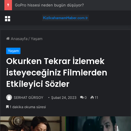
GoPro hissesi neden bugün düşüyor?
Menü
Anasayfa
/
Yaşam
Yaşam
Okurken Tekrar İzlemek
İsteyeceğiniz Filmlerden
Etkileyici Sözler
SERHAT GÜRSOY
Şubat 24, 2023
0
11
1 dakika okuma süresi