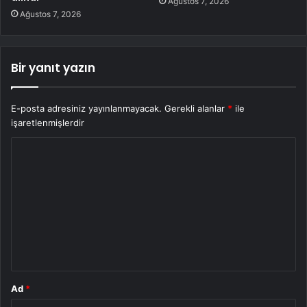
Ağustos 7, 2026
Ağustos 7, 2026
Bir yanıt yazın
E-posta adresiniz yayınlanmayacak.
Gerekli alanlar
*
ile
işaretlenmişlerdir
Y
o
r
u
m
*
Ad
*