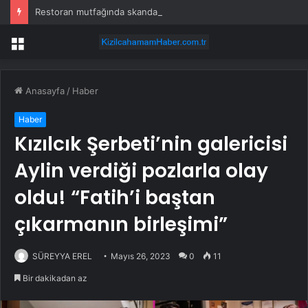
Restoran mutfağında skandal görüntü! Hamuru böyle hazırladılar
Menü
Anasayfa
/
Haber
Haber
Kızılcık Şerbeti’nin galericisi
Aylin verdiği pozlarla olay
oldu! “Fatih’i baştan
çıkarmanın birleşimi”
SÜREYYA EREL
Mayıs 26, 2023
0
11
Bir dakikadan az