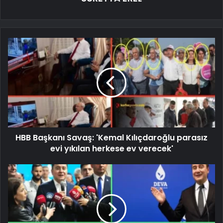
HBB Başkanı Savaş: 'Kemal Kılıçdaroğlu parasız
evi yıkılan herkese ev verecek'