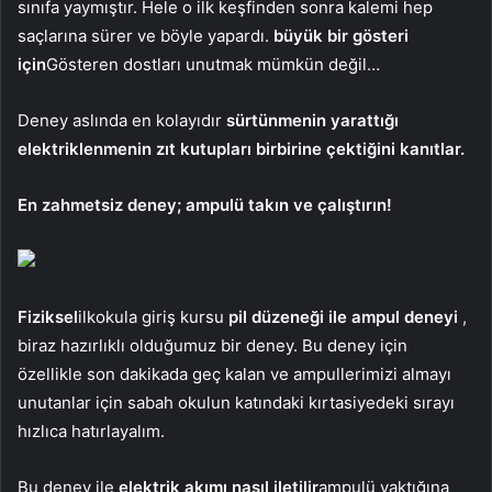
sınıfa yaymıştır. Hele o ilk keşfinden sonra kalemi hep
saçlarına sürer ve böyle yapardı.
büyük bir gösteri
için
Gösteren dostları unutmak mümkün değil…
Deney aslında en kolayıdır
sürtünmenin yarattığı
elektriklenmenin zıt kutupları birbirine çektiğini kanıtlar.
En zahmetsiz deney; ampulü takın ve çalıştırın!
Fiziksel
ilkokula giriş kursu
pil düzeneği ile ampul deneyi
,
biraz hazırlıklı olduğumuz bir deney. Bu deney için
özellikle son dakikada geç kalan ve ampullerimizi almayı
unutanlar için sabah okulun katındaki kırtasiyedeki sırayı
hızlıca hatırlayalım.
Bu deney ile
elektrik akımı nasıl iletilir
ampulü yaktığına