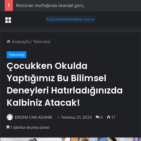
Restoran mutfağında skandal görüntü! Hamuru böyle hazırladılar
Menü
Anasayfa
/
Teknoloji
Teknoloji
Çocukken Okulda
Yaptığımız Bu Bilimsel
Deneyleri Hatırladığınızda
Kalbiniz Atacak!
ERDEM CAN ADANIR
Temmuz 21, 2023
0
17
1 dakika okuma süresi