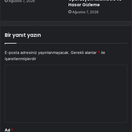
Ağustos 7, 2026
Hasar Gizleme
Ağustos 7, 2026
Bir yanıt yazın
E-posta adresiniz yayınlanmayacak.
Gerekli alanlar
*
ile
işaretlenmişlerdir
Y
o
r
u
m
*
Ad
*