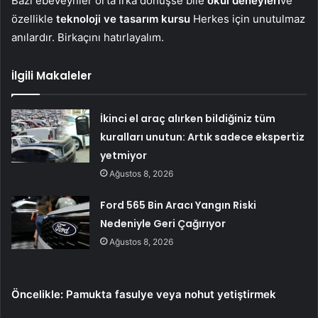
Bazı ebeveynler orta ırka dönüşse bile
okul deneyleri
ve
özellikle
teknoloji ve tasarım kursu
Herkes için unutulmaz
anılardır. Birkaçını hatırlayalım.
İlgili Makaleler
İkinci el araç alırken bildiğiniz tüm
kuralları unutun: Artık sadece ekspertiz
yetmiyor
Ağustos 8, 2026
Ford 565 Bin Aracı Yangın Riski
Nedeniyle Geri Çağırıyor
Ağustos 8, 2026
Öncelikle: Pamukta fasulye veya nohut yetiştirmek