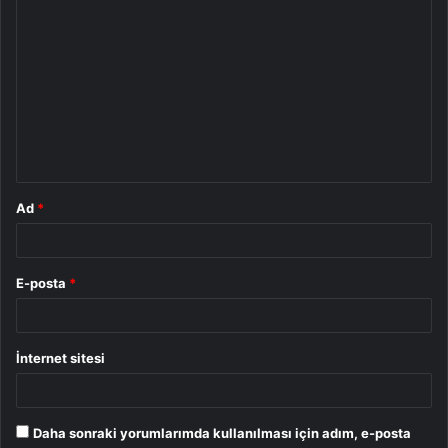
Y
o
r
u
m
*
Ad
*
E-posta
*
İnternet sitesi
Daha sonraki yorumlarımda kullanılması için adım, e-posta