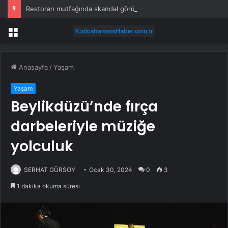
Restoran mutfağında skandal görüntü! Hamuru böyle hazırladılar
Menü
Anasayfa
/
Yaşam
Yaşam
Beylikdüzü’nde fırça
darbeleriyle müziğe
yolculuk
SERHAT GÜRSOY
Ocak 30, 2024
0
3
1 dakika okuma süresi