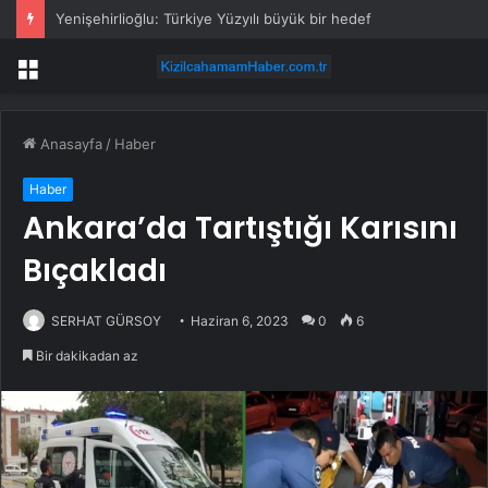
Yenişehirlioğlu: Türkiye Yüzyılı büyük bir hedef
Menü
Anasayfa
/
Haber
Haber
Ankara’da Tartıştığı Karısını
Bıçakladı
SERHAT GÜRSOY
Haziran 6, 2023
0
6
Bir dakikadan az