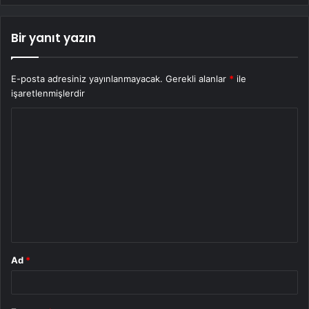
Bir yanıt yazın
E-posta adresiniz yayınlanmayacak.
Gerekli alanlar
*
ile
işaretlenmişlerdir
Y
o
r
u
m
*
Ad
*