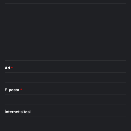
Y
o
r
u
m
*
Ad
*
E-posta
*
İnternet sitesi