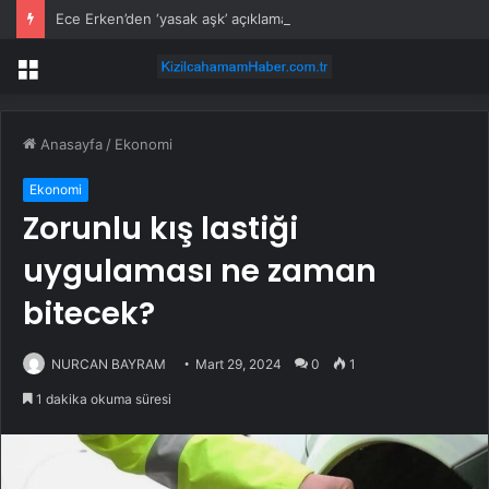
Ece Erken’den ‘yasak aşk’ açıklaması: Hukuki yollara başvuruyor
Menü
Anasayfa
/
Ekonomi
Ekonomi
Zorunlu kış lastiği
uygulaması ne zaman
bitecek?
NURCAN BAYRAM
Mart 29, 2024
0
1
1 dakika okuma süresi