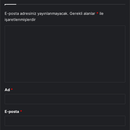
E-posta adresiniz yayınlanmayacak.
Gerekli alanlar
*
ile
işaretlenmişlerdir
Y
o
r
u
m
*
Ad
*
E-posta
*