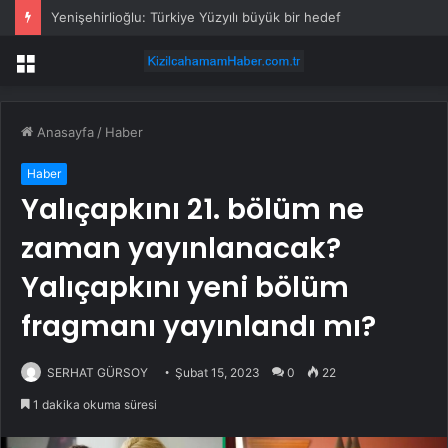
Yenişehirlioğlu: Türkiye Yüzyılı büyük bir hedef
Menü
Anasayfa
/
Haber
Haber
Yalıçapkını 21. bölüm ne
zaman yayınlanacak?
Yalıçapkını yeni bölüm
fragmanı yayınlandı mı?
SERHAT GÜRSOY
Şubat 15, 2023
0
22
1 dakika okuma süresi