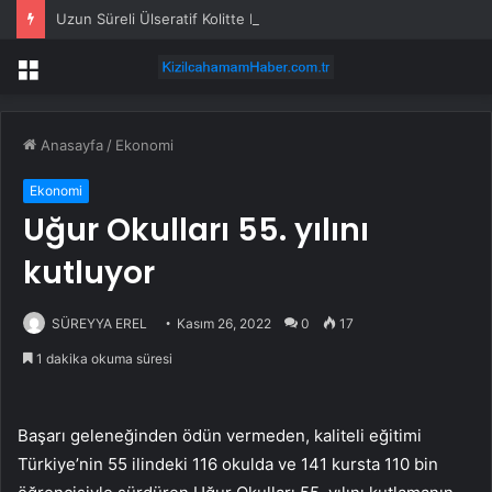
Uzun Süreli Ülseratif Kolitte Kolon Kanseri Riski Artıyor mu?
Menü
Anasayfa
/
Ekonomi
Ekonomi
Uğur Okulları 55. yılını
kutluyor
SÜREYYA EREL
Kasım 26, 2022
0
17
1 dakika okuma süresi
Başarı geleneğinden ödün vermeden, kaliteli eğitimi
Türkiye’nin 55 ilindeki 116 okulda ve 141 kursta 110 bin