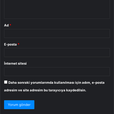
m
*
Ad
*
E-posta
*
İnternet sitesi
Daha sonraki yorumlarımda kullanılması için adım, e-posta
adresim ve site adresim bu tarayıcıya kaydedilsin.