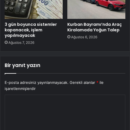
3 gün boyunca sistemler
Kurban Bayramı’nda Araç
kapanacak, işlem
Kiralamada Yoğun Talep
yapılmayacak
Ağustos 6, 2026
Ağustos 7, 2026
Bir yanıt yazın
E-posta adresiniz yayınlanmayacak.
Gerekli alanlar
*
ile
işaretlenmişlerdir
Y
o
r
u