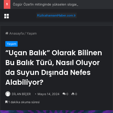
Özgür Özel’in mitinginde yükselen sloganlara AK Partili Ala’dan tepki
Menü
Anasayfa
/
Yaşam
Yaşam
“Uçan Balık” Olarak Bilinen
Bu Balık Türü, Nasıl Oluyor
da Suyun Dışında Nefes
Alabiliyor?
DİLAN BİÇER
Mayıs 14, 2024
0
0
1 dakika okuma süresi