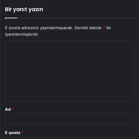
Bir yanıt yazın
E-posta adresiniz yayınlanmayacak.
Gerekli alanlar
*
ile
işaretlenmişlerdir
Y
o
r
u
m
*
Ad
*
E-posta
*