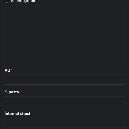
işaretlenmişlerdir
Y
o
r
u
m
*
Ad
*
E-posta
*
İnternet sitesi