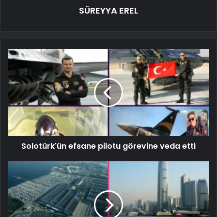
SÜREYYA EREL
Solotürk'ün efsane pilotu görevine veda etti