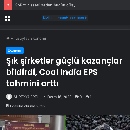
GoPro hissesi neden bugün düşüyor?
Menü
Anasayfa
/
Ekonomi
Ekonomi
Şık şirketler güçlü kazançlar
bildirdi, Coal India EPS
tahmini arttı
SÜREYYA EREL
Kasım 16, 2023
0
1
1 dakika okuma süresi