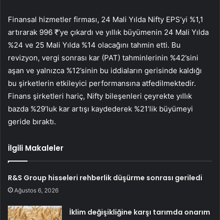
Finansal hizmetler firması, 24 Mali Yılda Nifty EPS’yi %1,1
artırarak 996 ₹’ye çıkardı ve yıllık büyümenin 24 Mali Yılda
%24 ve 25 Mali Yılda %14 olacağını tahmin etti. Bu
revizyon, vergi sonrası kar (PAT) tahminlerinin %42’sini
aşan ve yalnızca %12’sinin bu iddiaların gerisinde kaldığı
bu şirketlerin etkileyici performansına atfedilmektedir.
Finans şirketleri hariç, Nifty bileşenleri çeyrekte yıllık
bazda %29’luk kar artışı kaydederek %21’lik büyümeyi
geride bıraktı.
İlgili Makaleler
R&S Group hisseleri rehberlik düşürme sonrası geriledi
Ağustos 6, 2026
İklim değişikliğine karşı tarımda onarım