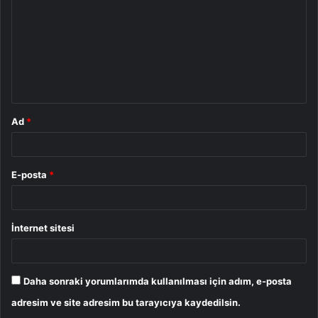
r
u
m
*
Ad
*
E-posta
*
İnternet sitesi
Daha sonraki yorumlarımda kullanılması için adım, e-posta
adresim ve site adresim bu tarayıcıya kaydedilsin.