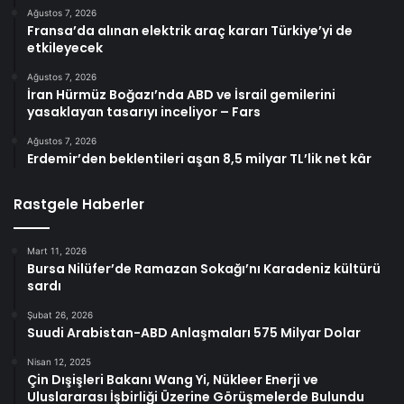
Ağustos 7, 2026
Fransa’da alınan elektrik araç kararı Türkiye’yi de
etkileyecek
Ağustos 7, 2026
İran Hürmüz Boğazı’nda ABD ve İsrail gemilerini
yasaklayan tasarıyı inceliyor – Fars
Ağustos 7, 2026
Erdemir’den beklentileri aşan 8,5 milyar TL’lik net kâr
Rastgele Haberler
Mart 11, 2026
Bursa Nilüfer’de Ramazan Sokağı’nı Karadeniz kültürü
sardı
Şubat 26, 2026
Suudi Arabistan-ABD Anlaşmaları 575 Milyar Dolar
Nisan 12, 2025
Çin Dışişleri Bakanı Wang Yi, Nükleer Enerji ve
Uluslararası İşbirliği Üzerine Görüşmelerde Bulundu