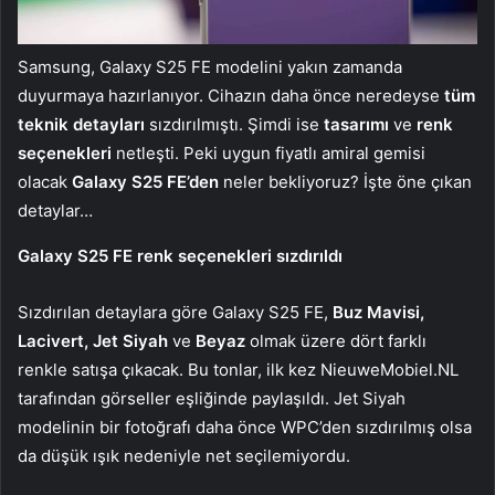
Samsung, Galaxy S25 FE modelini yakın zamanda
duyurmaya hazırlanıyor. Cihazın daha önce neredeyse
tüm
teknik detayları
sızdırılmıştı. Şimdi ise
tasarımı
ve
renk
seçenekleri
netleşti. Peki uygun fiyatlı amiral gemisi
olacak
Galaxy S25 FE’den
neler bekliyoruz? İşte öne çıkan
detaylar…
Galaxy S25 FE renk seçenekleri sızdırıldı
Sızdırılan detaylara göre Galaxy S25 FE,
Buz Mavisi,
Lacivert, Jet Siyah
ve
Beyaz
olmak üzere dört farklı
renkle satışa çıkacak. Bu tonlar, ilk kez NieuweMobiel.NL
tarafından görseller eşliğinde paylaşıldı. Jet Siyah
modelinin bir fotoğrafı daha önce WPC’den sızdırılmış olsa
da düşük ışık nedeniyle net seçilemiyordu.