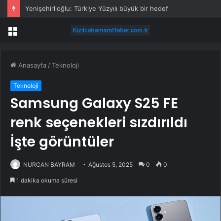
Yenişehirlioğlu: Türkiye Yüzyılı büyük bir hedef
Menü
Anasayfa
/
Teknoloji
Teknoloji
Samsung Galaxy S25 FE
renk seçenekleri sızdırıldı
İşte görüntüler
NURCAN BAYRAM
Ağustos 5, 2025
0
0
1 dakika okuma süresi