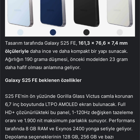
Tasarım tarafında Galaxy S25 FE,
161,3 x 76,6 x 7,4 mm
ölçüleriyle
daha ince ve daha kompakt bir yapı sunacak.
Ağırlığın 190 grama düşmesi, önceki modelden 23 gram
daha hafif olması anlamına geliyor.
Galaxy S25 FE beklenen özellikler
S25 FE’nin ön yüzünde Gorilla Glass Victus camla korunan
6,7 inç boyutunda LTPO AMOLED ekran bulunacak. Full
HD+ çözünürlükteki bu panel, 1-120Hz değişken tazeleme
oranı ve 1.900 nit maksimum parlaklık sunuyor. Performans
tarafında 8 GB RAM ve Exynos 2400 yonga setiyle geliyor.
Depolama seçeneklerinin 128 GB, 256 GB ve bazı