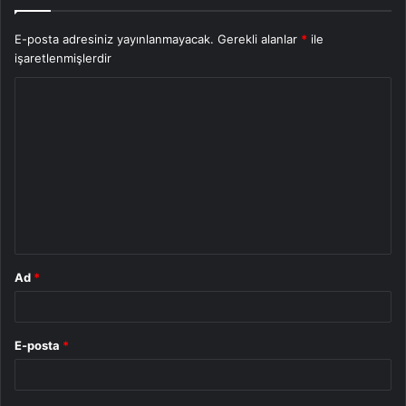
E-posta adresiniz yayınlanmayacak.
Gerekli alanlar
*
ile
işaretlenmişlerdir
Y
o
r
u
m
*
Ad
*
E-posta
*