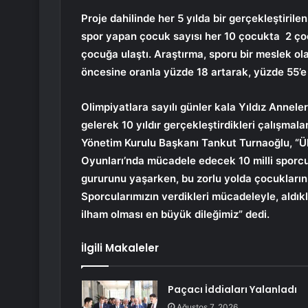
Proje dahilinde her 5 yılda bir gerçekleştirile
spor yapan çocuk sayısı her 10 çocukta 2 çoc
çocuğa ulaştı. Araştırma, sporu bir meslek ola
öncesine oranla yüzde 18 artarak, yüzde 55’e
Olimpiyatlara sayılı günler kala Yıldız Anneler
gelerek 10 yıldır gerçekleştirdikleri çalışma
Yönetim Kurulu Başkanı Tankut Turnaoğlu, “Ül
Oyunları’nda mücadele edecek 10 milli sporc
gururunu yaşarken, bu zorlu yolda çocuklarını
Sporcularımızın verdikleri mücadeleyle, aldıkl
ilham olması en büyük dileğimiz” dedi.
İlgili Makaleler
Paçacı İddiaları Yalanladı
Ağustos 7, 2026