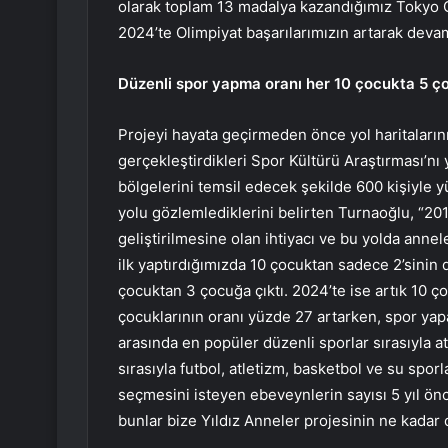
olarak toplam 13 madalya kazandığımız Tokyo O
2024’te Olimpiyat başarılarımızın artarak deva
Düzenli spor yapma oranı her 10 çocukta 5 ç
Projeyi hayata geçirmeden önce yol haritalarını 
gerçekleştirdikleri Spor Kültürü Araştırması’nı 
bölgelerini temsil edecek şekilde 600 kişiyle y
yolu gözlemlediklerini belirten Turnaoğlu, “201
geliştirilmesine olan ihtiyacı ve bu yolda ann
ilk yaptırdığımızda 10 çocuktan sadece 2’sinin 
çocuktan 3 çocuğa çıktı. 2024’te ise artık 10 ç
çocuklarının oranı yüzde 27 artarken, spor yapa
arasında en popüler düzenli sporlar sırasıyla a
sırasıyla futbol, atletizm, basketbol ve su spor
seçmesini isteyen ebeveynlerin sayısı 5 yıl ön
bunlar bize Yıldız Anneler projesinin ne kadar 