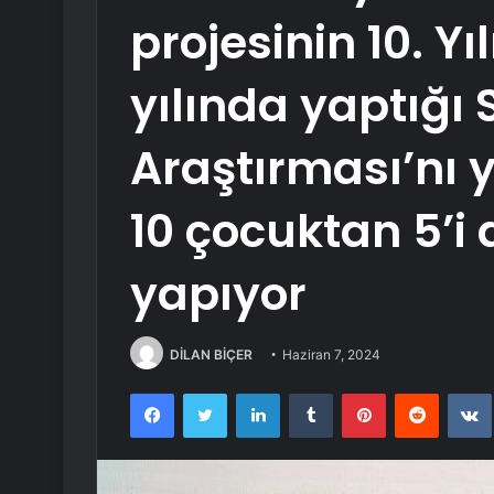
projesinin 10. Yıl
yılında yaptığı 
Araştırması’nı 
10 çocuktan 5’i 
yapıyor
DİLAN BİÇER
Haziran 7, 2024
Facebook
Twitter
LinkedIn
Tumblr
Pinterest
Reddit