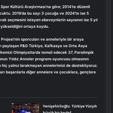
n Spor Kültürü Araştırması’na göre; 2014’te düzenli
uktu. 2019’da bu sayı 3 çocuğa ve 2024’te ise 5
rak seçmesini isteyen ebeveynlerin sayısının ise 5 yıl
 yükseldiğini ortaya koydu.
 Projesi’nin sporcuları ve anneleriyle bir araya
ları paylaşan P&G Türkiye, Kafkasya ve Orta Asya
kemizi Olimpiyatlarda temsil edecek 37, Paralimpik
unun Yıldız Anneler programı oyuncusu olmasının
 hiç yalnız bırakmayan annelerimizi de destekliyoruz.
arı başarılarla diğer annelere ve çocuklara, gençlere
Yenişehirlioğlu: Türkiye Yüzyılı
büyük bir hedef