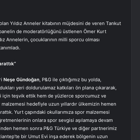
olan Yıldız Anneler kitabının müjdesini de veren Tankut
 panelin de moderatörlüğünü üstlenen Ömer Kurt
dız Annelerin, çocuklarının milli sporcu olması
tanımladı.
arattık”
ri
Neşe Gündoğan
, P&G ile çıktığımız bu yolda,
ukları yeri doldurulamaz katkıları ön plana çıkararak,
i için teşvik ettik hem de yüzlerce sporcumuz ve
r malzemesi hedefiyle uzun yıllardır ülkemizin hemen
rattık. Yurt çapındaki okullarımıza spor malzemesi
ğretmenlerinin onlara spor sevgisi aşılamaya devam
tinden hemen sonra P&G Türkiye ve diğer partnerimiz
aziantep’te bir Umut Evi inşa ederek bölgenin uzun