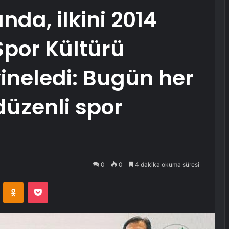
ında, ilkini 2014
Spor Kültürü
yineledi: Bugün her
düzenli spor
0
0
4 dakika okuma süresi
VKontakte
Odnoklassniki
Pocket