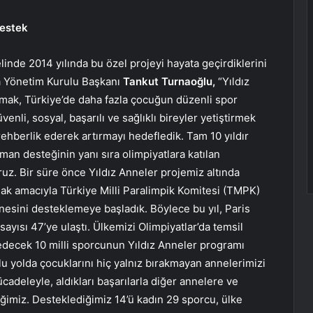
Destek
inde 2014 yılında bu özel projeyi hayata geçirdiklerini
a Yönetim Kurulu Başkanı
Tankut Turnaoğlu,
“Yıldız
rmak, Türkiye’de daha fazla çocuğun düzenli spor
li, sosyal, başarılı ve sağlıklı bireyler yetiştirmek
ehberlik ederek artırmayı hedefledik. Tam 10 yıldır
n desteğinin yanı sıra olimpiyatlara katılan
uz. Bir süre önce Yıldız Anneler projemiz altında
mak amacıyla Türkiye Milli Paralimpik Komitesi (TMPK)
annesini desteklemeye başladık. Böylece bu yıl, Paris
yısı 47’ye ulaştı. Ülkemizi Olimpiyatlar’da temsil
decek 10 milli sporcunun Yıldız Anneler programı
 yolda çocuklarını hiç yalnız bırakmayan annelerimizi
cadeleyle, aldıkları başarılarla diğer annelere ve
ğimiz. Desteklediğimiz 14’ü kadın 29 sporcu, ülke