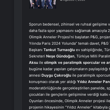
Sporun bedensel, zihinsel ve ruhsal gelişime v
daha fazla spor yapmasını sağlamak amacıyla 20
Olimpik Anneler Projesi’ni başlatan P&G, projenin
Yılında Paris 2024 Yolunda” temalı davet, P&G
Başkanı
Tankut Turnaoğlu
ev sahipliğinde, Tü
Sekreteri
Neşe Gündoğan
, Türkiye Milli Para
Aksu
ile
olimpik ve paralimpik sporcular ve a
bugüne kadar yapılan çalışmaların paylaşıldığı
annesi
Duygu Çakıroğlu
ile paralimpik sporc
konuşmacı olarak yer aldığı
Yıldız Anneler Pan
moderatörlüğünde gerçekleştirilen panelde, sp
çocukları ile gençlerin gelişimine verdiği katkı
Oyunları öncesinde, Olimpik Anneler projesi il
projenin hikayesinin “Yıldız Anneler” kitabıyla