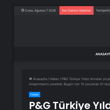
Yenişehir
Cuma, Ağustos 7 2026
Son Dakika Haberleri
ANASAY
Anasayfa
/
Haber
/
P&G Türkiye Yıldız Anneler projes
Araştırması’nı yineledi: Bugün her 10 çocuktan 5’i düz
Haber
P&G Türkiye Yıl