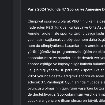
Paris 2024 Yolunda 47 Sporcu ve Annesine 
Olimpiyat sponsoru olarak P&G’nin ülkemiz özel
ifade eden P&G Türkiye, Kafkasya ve Orta Asy
Anneler projemizle spor kültürünü yaygınlaştı
yapmasını sağlamak ve böylece hem daha özgüven
hem de olimpiyatlarda başarılarımızı annelere r
yürüttüğümüz bu programımızla eğitim ve ekipma
sporcularımıza ve annelerine de destek veriyor
sporda eşitliğe ve kapsayıcılığa katkıda bulun
ile iş birliği yaparak 10 paralimpik sporcu ve 
2024 yolunda desteklediğimiz sporcu ve anne sa
edecek 37, Paralimpik Oyunları’nda mücadele e
oyuncusu olmasının gururunu yaşarken bu zorlu
de destekliyoruz. Sporcularımızın verdikleri mü
çocuklara, gençlere ilham olması en büyük dile