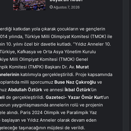
Ağustos 7, 2026
erdiği katkıdan yola çıkarak çocukların ve gençlerin
14 yılında, Türkiye Milli Olimpiyat Komitesi (TMOK) ile
 10. yılını özel bir davetle kutladı. “Yıldız Anneler 10.
 Türkiye, Kafkasya ve Orta Asya Yönetim Kurulu
rkiye Milli Olimpiyat Komitesi (TMOK) Genel
limpik Komitesi (TMPK) Başkanı Dr. Av.
Murat
nnelerinin
katılımıyla gerçekleştirildi. Proje kapsamında
 toplantıda milli sporcumuz
Buse Naz Çakıroğlu
ve
umuz
Abdullah Öztürk
ve annesi
İkbal Öztürk
’ün
eli
de gerçekleştirildi.
Gazeteci- Yazar Ömür Kurt
’un
orun yaygınlaşmasında annelerin rolü ve projenin
 ele alındı. Paris 2024 Olimpik ve Paralimpik Yaz
e başlayan ve Yıldız Anneler olarak devam eden
 geleceğe taşınacağının müjdesi de verildi.