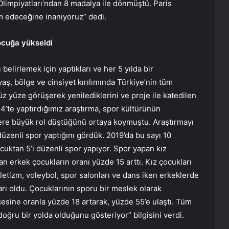
limpiyatları’ndan 8 madalya ile dönmüştü. Paris
m edeceğine inanıyoruz” dedi.
ocuğa yükseldi
belirlemek için yaptıkları ve her 5 yılda bir
yaş, bölge ve cinsiyet kırılımında Türkiye’nin tüm
üz yüze görüşerek yenilediklerini ve proje ile katedilen
4’te yaptırdığımız araştırma, spor kültürünün
elere büyük rol düştüğünü ortaya koymuştu. Araştırmayı
düzenli spor yaptığını gördük. 2019’da bu sayı 10
ocuktan 5’i düzenli spor yapıyor. Spor yapan kız
n erkek çocukların oranı yüzde 15 arttı. Kız çocukları
tletizm, voleybol, spor salonları ve dans iken erkeklerde
ları oldu. Çocuklarının sporu bir meslek olarak
cesine oranla yüzde 18 artarak, yüzde 55’e ulaştı. Tüm
doğru bir yolda olduğunu gösteriyor” bilgisini verdi.