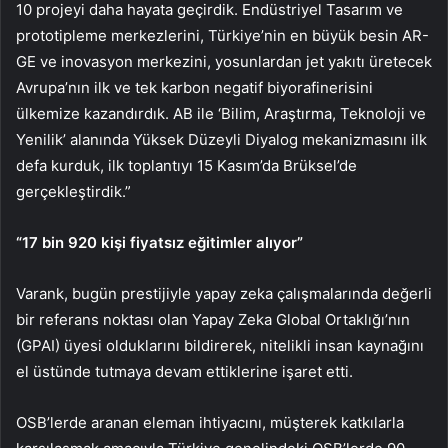
10 projeyi daha hayata geçirdik. Endüstriyel Tasarım ve
prototipleme merkezlerini, Türkiye’nin en büyük besin AR-
GE ve inovasyon merkezini, yosunlardan jet yakıtı üretecek
Avrupa’nın ilk ve tek karbon negatif biyorafinerisini
ülkemize kazandırdık. AB ile ‘Bilim, Araştırma, Teknoloji ve
Yenilik’ alanında Yüksek Düzeyli Diyalog mekanizmasını ilk
defa kurduk, ilk toplantıyı 15 Kasım’da Brüksel’de
gerçekleştirdik.”
“17 bin 920 kişi fiyatsız eğitimler alıyor”
Varank, bugün prestijiyle yapay zeka çalışmalarında değerli
bir referans noktası olan Yapay Zeka Global Ortaklığı’nın
(GPAI) üyesi olduklarını bildirerek, nitelikli insan kaynağını
el üstünde tutmaya devam ettiklerine işaret etti.
OSB’lerde aranan eleman ihtiyacını, müşterek katkılarla