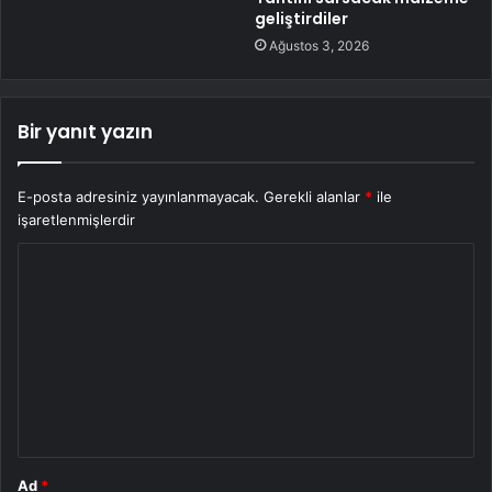
geliştirdiler
Ağustos 3, 2026
Bir yanıt yazın
E-posta adresiniz yayınlanmayacak.
Gerekli alanlar
*
ile
işaretlenmişlerdir
Y
o
r
u
m
*
Ad
*