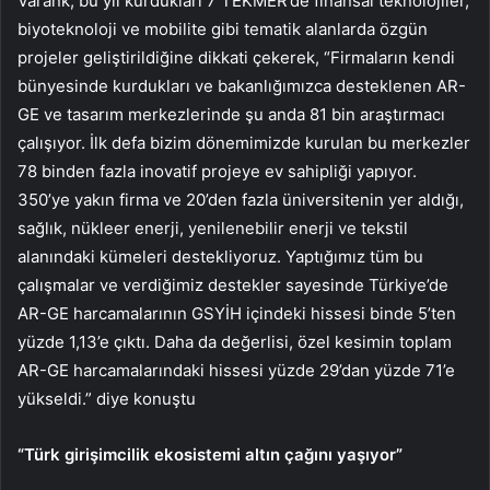
Varank, bu yıl kurdukları 7 TEKMER’de finansal teknolojiler,
biyoteknoloji ve mobilite gibi tematik alanlarda özgün
projeler geliştirildiğine dikkati çekerek, “Firmaların kendi
bünyesinde kurdukları ve bakanlığımızca desteklenen AR-
GE ve tasarım merkezlerinde şu anda 81 bin araştırmacı
çalışıyor. İlk defa bizim dönemimizde kurulan bu merkezler
78 binden fazla inovatif projeye ev sahipliği yapıyor.
350’ye yakın firma ve 20’den fazla üniversitenin yer aldığı,
sağlık, nükleer enerji, yenilenebilir enerji ve tekstil
alanındaki kümeleri destekliyoruz. Yaptığımız tüm bu
çalışmalar ve verdiğimiz destekler sayesinde Türkiye’de
AR-GE harcamalarının GSYİH içindeki hissesi binde 5’ten
yüzde 1,13’e çıktı. Daha da değerlisi, özel kesimin toplam
AR-GE harcamalarındaki hissesi yüzde 29’dan yüzde 71’e
yükseldi.” diye konuştu
“Türk girişimcilik ekosistemi altın çağını yaşıyor”