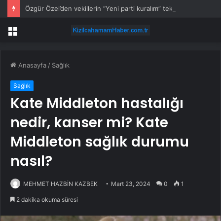
Özgür Özel’den vekillerin “Yeni parti kuralım” teklifine sert yanıt
Menü
Anasayfa
/
Sağlık
Sağlık
Kate Middleton hastalığı
nedir, kanser mi? Kate
Middleton sağlık durumu
nasıl?
MEHMET HAZBİN KAZBEK
Mart 23, 2024
0
1
2 dakika okuma süresi