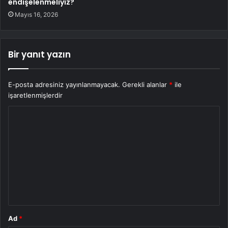
endişelenmeliyiz?
Mayıs 16, 2026
Bir yanıt yazın
E-posta adresiniz yayınlanmayacak.
Gerekli alanlar
*
ile
işaretlenmişlerdir
Y
o
r
u
m
*
Ad
*