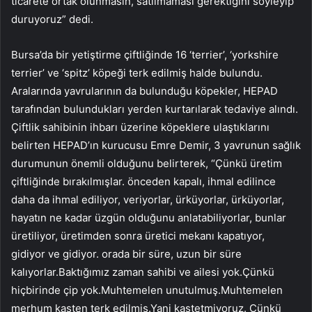
ticarete ortak olunmasın, satılmaması gerektiğini söyleyip
duruyoruz” dedi.
Bursa’da bir yetiştirme çiftliğinde 16 ‘terrier’, ‘yorkshire
terrier’ ve ‘spitz’ köpeği terk edilmiş halde bulundu.
Aralarında yavrularının da bulunduğu köpekler, HEPAD
tarafından bulundukları yerden kurtarılarak tedaviye alındı.
Çiftlik sahibinin ihbarı üzerine köpeklere ulaştıklarını
belirten HEPAD’ın kurucusu Emre Demir, 3 yavrunun sağlık
durumunun önemli olduğunu belirterek, “Çünkü üretim
çiftliğinde bırakılmışlar. önceden kapalı, ihmal edilince
daha da ihmal ediliyor, veriyorlar, ürküyorlar, ürküyorlar,
hayatın ne kadar üzgün olduğunu anlatabiliyorlar, bunlar
üretiliyor, üretimden sonra üretici mekanı kapatıyor,
gidiyor ve gidiyor. orada bir süre, uzun bir süre
kalıyorlar.Baktığımız zaman sahibi ve ailesi yok.Çünkü
hiçbirinde çip yok.Muhtemelen unutulmuş.Muhtemelen
merhum kasten terk edilmiş.Yani kastetmiyoruz. Çünkü