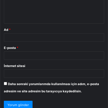
u
m
*
Ad
*
E-posta
*
İnternet sitesi
Daha sonraki yorumlarımda kullanılması için adım, e-posta
adresim ve site adresim bu tarayıcıya kaydedilsin.