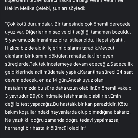
köpeklerin tedavi süreci hakkında bilgi veren Veteriner
Hekim Melike Çelebi, şunları söyledi:
“Çok kötü durumdalar. Bir tanesinde çok önemli derecede
uyuz var. Diğerlerinin saç ve cilt sağlığı tamamen bozuldu.
5 yavrumuzda inanılmaz pire istilası oldu. Hepsi siyahtı.
Hızlıca biz de aldık. içlerini dışlarını taradık.Mevcut
olanların bir kısmını döktüler, rahatladılar.İlerleyen
süreçlerde.Tek tek incelemeye devam edeceğiz.Sadece ilk
geldiklerinde acil müdahale yaptık.Karantina süreci 24 saat
devam edecek. en az 14 gün.Ancak uyuz olan
hastalarımızda bu süre daha uzun olabilir.En önemli vaka o
3 yavrudur.Büyük ihtimalle leishmania olabilirler.Emin
değiliz test yapacağız.Bu hastalık bir kan parazitidir. Kötü
bakım koşullarındaki hayvanlarda olup olmadığına bakarız.
Ne yazık ki, doğru zamanda doğru tedavi yapılmazsa,
herhangi bir hastalık ölümcül olabilir.”