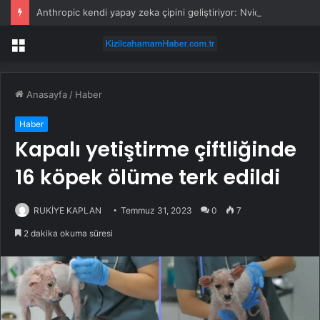
Anthropic kendi yapay zeka çipini geliştiriyor: Nvidia’ya bağımlılığı azaltacak hamle
Menü
Anasayfa
/
Haber
Haber
Kapalı yetiştirme çiftliğinde
16 köpek ölüme terk edildi
RUKİYE KAPLAN
Temmuz 31, 2023
0
7
2 dakika okuma süresi