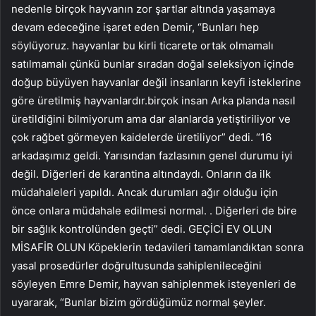
nedenle birçok hayvanın zor şartlar altında yaşamaya
devam edeceğine işaret eden Demir, “Bunları hep
söylüyoruz. hayvanlar bu kirli ticarete ortak olmamalı
satılmamalı çünkü bunlar sıradan doğal seleksiyon içinde
doğup büyüyen hayvanlar değil insanların keyfi isteklerine
göre üretilmiş hayvanlardır.birçok insan Arka planda nasıl
üretildiğini bilmiyorum ama dar alanlarda yetiştiriliyor ve
çok rağbet görmeyen kaidelerde üretiliyor” dedi. “16
arkadaşımız geldi. Yarısından fazlasının genel durumu iyi
değil. Diğerleri de karantina altındaydı. Onların da ilk
müdahaleleri yapıldı. Ancak durumları ağır olduğu için
önce onlara müdahale edilmesi normal. . Diğerleri de bire
bir sağlık kontrolünden geçti” dedi. GEÇİCİ EV OLUN
MİSAFİR OLUN Köpeklerin tedavileri tamamlandıktan sonra
yasal prosedürler doğrultusunda sahiplenileceğini
söyleyen Emre Demir, hayvan sahiplenmek isteyenleri de
uyararak, “Bunlar bizim gördüğümüz normal şeyler.