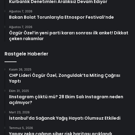
Kurbanlık Denetimleri Aralıksız Devam Ediyor
Ağustos 7, 2026
Bakan Bolat Torunlarıyla Etnospor Festivali’nde
Ağustos 7, 2026
Özgür Özel’in yeni parti kararı sonrası ilk anket! Dikkat
çeken rakamlar
Rastgele Haberler
Kasım 26, 2025
CHP Lideri Özgür Özel, Zonguldak’ta Miting Çağrısı
Yaptı
Ekim 31, 2025
IInstagram çöktü mü? 28 Ekim Salı Instagram neden
açılmıyor?
Mart 23, 2026
İstanbul’da Sağanak Yağış Hayatı Olumsuz Etkiledi
Temmuz 5, 2026
Yapay zeka çağının siber risk haritası açıklandı