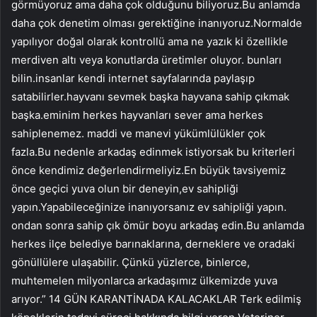
görmüyoruz ama daha çok olduğunu biliyoruz.Bu anlamda
daha çok denetim olması gerektiğine inanıyoruz.Normalde
yapılıyor doğal olarak kontrollü ama ne yazık ki özellikle
merdiven altı veya konutlarda üretimler oluyor. bunları
bilin.insanlar kendi internet sayfalarında paylaşıp
satabilirler.hayvanı sevmek başka hayvana sahip çıkmak
başka.eminim herkes hayvanları sever ama herkes
sahiplenemez. maddi ve manevi yükümlülükler çok
fazla.Bu nedenle arkadaş edinmek istiyorsak bu kriterleri
önce kendimiz değerlendirmeliyiz.En büyük tavsiyemiz
önce geçici yuva olun bir deneyin,ev sahipliği
yapın.Yapabileceğinize inanıyorsanız ev sahipliği yapın.
ondan sonra sahip çık ömür boyu arkadaş edin.Bu anlamda
herkes ilçe belediye barınaklarına, derneklere ve oradaki
gönüllülere ulaşabilir. Çünkü yüzlerce, binlerce,
muhtemelen milyonlarca arkadaşımız ülkemizde yuva
arıyor.” 14 GÜN KARANTİNADA KALACAKLAR Terk edilmiş