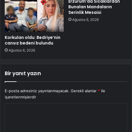
Erzurum’da Sıcaklardan
Bunalan Mandaların
Serinlik Mesaisi
Ağustos 6, 2026
Korkulan oldu: Bedriye’nin
cansız bedeni bulundu
Ağustos 6, 2026
Bir yanıt yazın
E-posta adresiniz yayınlanmayacak.
Gerekli alanlar
*
ile
işaretlenmişlerdir
Y
o
r