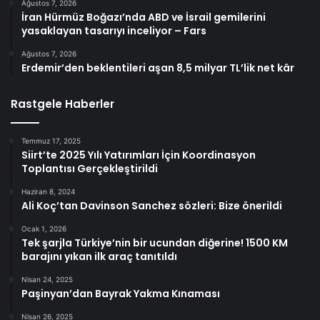
Ağustos 7, 2026
İran Hürmüz Boğazı’nda ABD ve İsrail gemilerini
yasaklayan tasarıyı inceliyor – Fars
Ağustos 7, 2026
Erdemir’den beklentileri aşan 8,5 milyar TL’lik net kâr
Rastgele Haberler
Temmuz 17, 2025
Siirt’te 2025 Yılı Yatırımları İçin Koordinasyon
Toplantısı Gerçekleştirildi
Haziran 8, 2024
Ali Koç’tan Davinson Sanchez sözleri: Bize önerildi
Ocak 1, 2026
Tek şarjla Türkiye’nin bir ucundan diğerine! 1500 KM
barajını yıkan ilk araç tanıtıldı
Nisan 24, 2025
Paşinyan’dan Bayrak Yakma Kınaması
Nisan 26, 2025