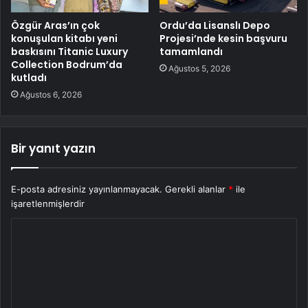
Özgür Aras’ın çok
Ordu’da Lisanslı Depo
konuşulan kitabı yeni
Projesi’nde kesin başvuru
baskısını Titanic Luxury
tamamlandı
Collection Bodrum’da
Ağustos 5, 2026
kutladı
Ağustos 6, 2026
Bir yanıt yazın
E-posta adresiniz yayınlanmayacak.
Gerekli alanlar
*
ile
işaretlenmişlerdir
Y
o
r
u