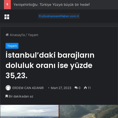
Yenişehirlioğlu: Türkiye Yüzyılı büyük bir hedef
Menü
Anasayfa
/
Yaşam
Yaşam
İstanbul’daki barajların
doluluk oranı ise yüzde
35,23.
ERDEM CAN ADANIR
Mart 27, 2023
0
11
Bir dakikadan az