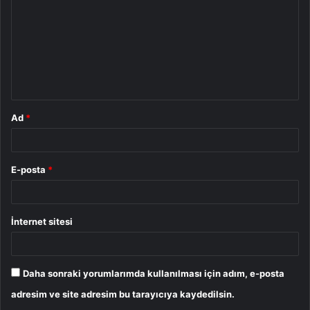
r
u
m
*
Ad
*
E-posta
*
İnternet sitesi
Daha sonraki yorumlarımda kullanılması için adım, e-posta
adresim ve site adresim bu tarayıcıya kaydedilsin.