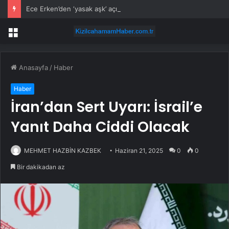
Ece Erken’den ‘yasak aşk’ açıklaması: Hukuki yollara başvuruyor
Menü
Anasayfa
/
Haber
Haber
İran’dan Sert Uyarı: İsrail’e
Yanıt Daha Ciddi Olacak
MEHMET HAZBİN KAZBEK
Haziran 21, 2025
0
0
Bir dakikadan az