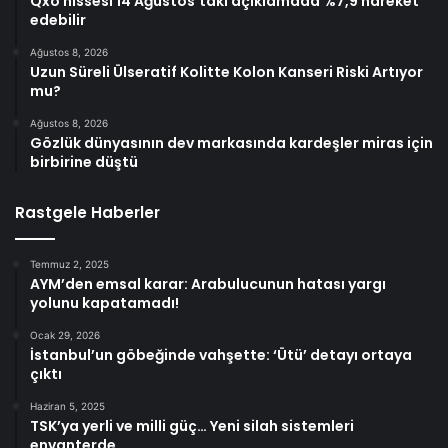
Qxo hissesi 14 Ağustos’taki açıklamada %7,9 hareket
edebilir
Ağustos 8, 2026
Uzun Süreli Ülseratif Kolitte Kolon Kanseri Riski Artıyor
mu?
Ağustos 8, 2026
Gözlük dünyasının dev markasında kardeşler miras için
birbirine düştü
Rastgele Haberler
Temmuz 2, 2025
AYM’den emsal karar: Arabulucunun hatası yargı
yolunu kapatamadı!
Ocak 29, 2026
İstanbul’un göbeğinde vahşette: ‘Ütü’ detayı ortaya
çıktı
Haziran 5, 2025
TSK’ya yerli ve milli güç… Yeni silah sistemleri
envanterde