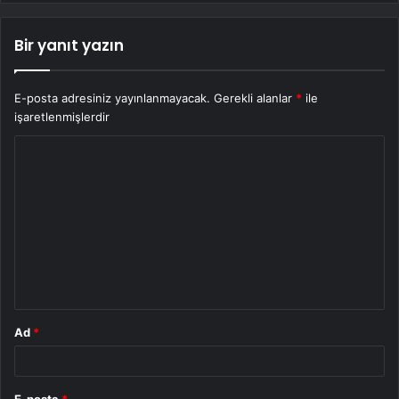
Bir yanıt yazın
E-posta adresiniz yayınlanmayacak.
Gerekli alanlar
*
ile
işaretlenmişlerdir
Y
o
r
u
m
*
Ad
*
E-posta
*