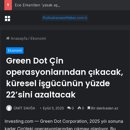
Ece Erken’den ‘yasak aşk’ açıklaması: Hukuki yollara başvuruyor
Menü
Anasayfa
/
Ekonomi
Ekonomi
Green Dot Çin
operasyonlarından çıkacak,
küresel işgücünün yüzde
22’sini azaltacak
ÜMİT SAVĞA
Eylül 5, 2025
0
0
Bir dakikadan az
Investing.com —
Green Dot
Corporation, 2025 yılı sonuna
kadar Çin’deki operasyonlarından çıkmayı planlıyor. Bu