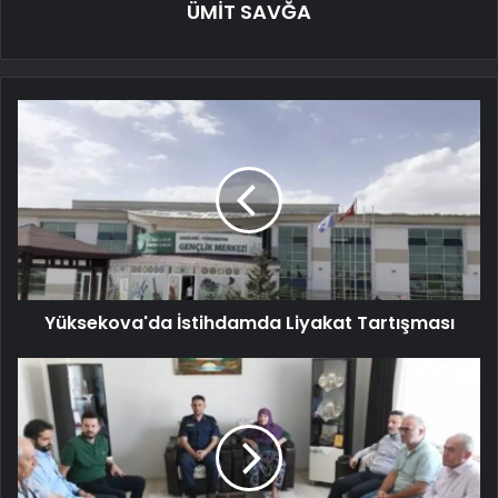
ÜMİT SAVĞA
Yüksekova'da İstihdamda Liyakat Tartışması