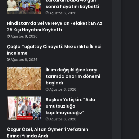
kurtaran baba 40 gün
sonra hayatını kaybetti
Ağustos 6, 2026
Hindistan’da Sel ve Heyelan Felaketi: En Az
25 Kişi Hayatını Kaybetti
Ağustos 6, 2026
Çağla Tuğaltay Cinayeti: Mezarlıkta İkinci
İnceleme
Ağustos 6, 2026
İklim değişikliğine karşı
tarımda onarım dönemi
başladı
Ağustos 6, 2026
Başkan Yetişkin: “Asla
umutsuzluğa
kapılmayacağız”
Ağustos 6, 2026
Özgür Özel, Altan Öymen’i Vefatının
Birinci Yılında Andı