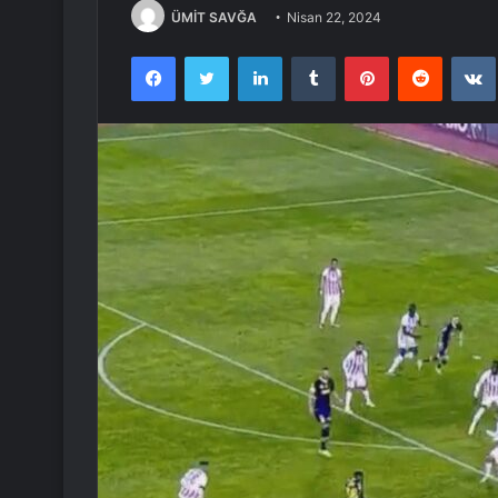
ÜMİT SAVĞA
Nisan 22, 2024
Facebook
Twitter
LinkedIn
Tumblr
Pinterest
Reddit