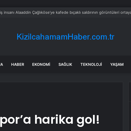
e’nin 11 ilinin altından altın fışkıracak
FA
HABER
EKONOMI
SAĞLIK
TEKNOLOJI
YAŞAM
por’a harika gol!