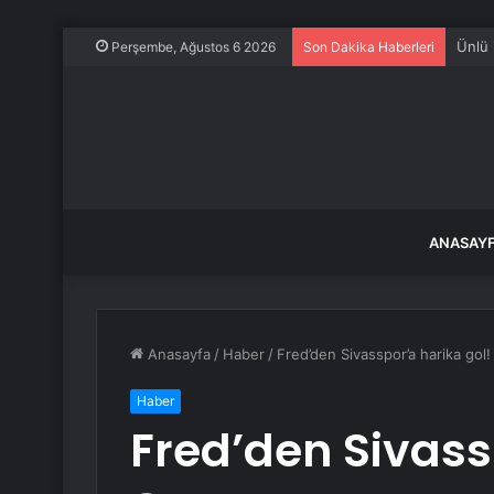
Türkiy
Perşembe, Ağustos 6 2026
Son Dakika Haberleri
ANASAY
Anasayfa
/
Haber
/
Fred’den Sivasspor’a harika gol!
Haber
Fred’den Sivass