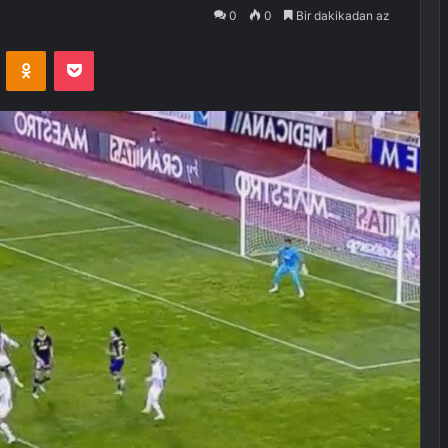
0
0
Bir dakikadan az
VKontakte
Odnoklassniki
Pocket