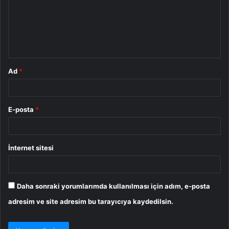
u
m
*
Ad
*
E-posta
*
İnternet sitesi
Daha sonraki yorumlarımda kullanılması için adım, e-posta
adresim ve site adresim bu tarayıcıya kaydedilsin.