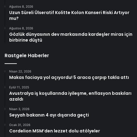
Ağustos 8, 2026
Uzun Süreli Ülseratif Kolitte Kolon Kanseri Riski Artıyor
mu?
Ağustos 8, 2026
Gözlük dünyasının dev markasında kardeşler miras için
birbirine düştü
Rastgele Haberler
Nisan 22, 2026
Makas faciaya yol açıyordu! 5 araca çarpıp takla attı
Eylül 11, 2025
Avustralya iş koşullarında iyileşme, enflasyon baskıları
azaldı
Nisan 3, 2026
Seyyah bakanın 4 ayı dışarıda geçti
Ocak 31, 2026
Cordelion MSM’den lezzet dolu atölyeler