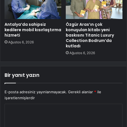
Antalya’da sahipsiz
Özgür Aras’ın çok
kedilere mobil kısırlaştırma
konuşulan kitabı yeni
hizmeti
baskısını Titanic Luxury
Collection Bodrum’da
Ağustos 6, 2026
kutladı
Ağustos 6, 2026
Bir yanıt yazın
E-posta adresiniz yayınlanmayacak.
Gerekli alanlar
*
ile
işaretlenmişlerdir
Y
o
r