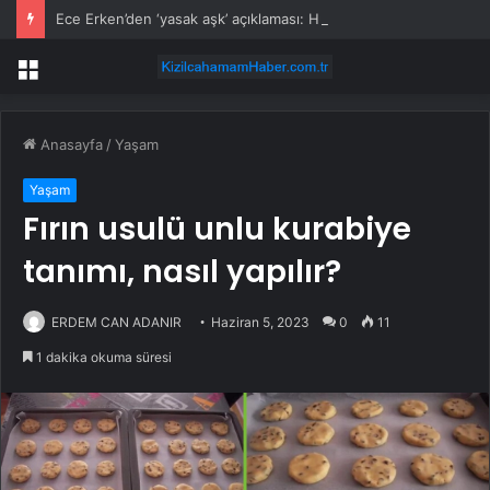
Ece Erken’den ‘yasak aşk’ açıklaması: Hukuki yollara başvuruyor
Menü
Anasayfa
/
Yaşam
Yaşam
Fırın usulü unlu kurabiye
tanımı, nasıl yapılır?
ERDEM CAN ADANIR
Haziran 5, 2023
0
11
1 dakika okuma süresi