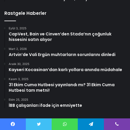
Rastgele Haberler
Eylül 3, 2025
CapVest, Bain ve Cinven’den Stada’nın çoğunluk
hissesini satın alıyor
Mart 2, 2026
Artvin’de Vali Ergün muhtarların sorunlarını dinledi
Aralık 30, 2025
Kayseri Kocasinan’dan karlı yollara anında müdahale
Kasım 3, 2025
31 Ekim Cuma Hutbesi yayınlandı mı? 31 Ekim Cuma
Hutbesi tam metni!
Ekim 25, 2025
İBB çalışanları ifade için emniyette
Facebook
Twitter
WhatsApp
Telegram
Viber