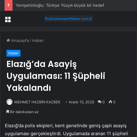
Yenişehirlioğlu: Türkiye Yüzyılı büyük bir hedef
Menü
Anasayfa
/
Haber
Haber
Elazığ’da Asayiş
Uygulaması: 11 Şüpheli
Yakalandı
MEHMET HAZBİN KAZBEK
Aralık 15, 2025
0
0
Bir dakikadan az
Elazığ’da polis ekipleri, kent genelinde geniş çaplı asayiş
uygulaması gerçekleştirdi. Uygulamada aranan 11 şüpheli