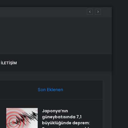
İLETIŞIM
Son Eklenen
Japonya’nın
güneybatısında 7,1
büyüklüğünde deprem: