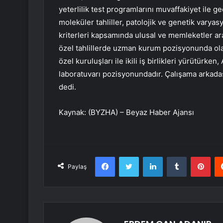
yeterlilik test programlarını muvaffakiyet ile ge
moleküler tahliller, patolojik ve genetik varyasy
kriterleri kapsamında ulusal ve memleketler a
özel tahlillerde uzman kurum pozisyonunda o
özel kuruluşları ile ikili iş birlikleri yürütürk
laboratuvarı pozisyonundadır. Çalışama arkada
dedi.
Kaynak: (BYZHA) – Beyaz Haber Ajansı
Facebook
Twitter
LinkedIn
Tumblr
Pint
Paylaş