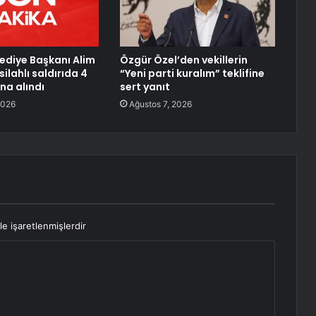
lediye Başkanı Alim
Özgür Özel’den vekillerin
ilahlı saldırıda 4
“Yeni parti kuralım” teklifine
ına alındı
sert yanıt
2026
Ağustos 7, 2026
le işaretlenmişlerdir