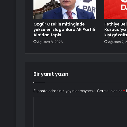
Özgür Özel’in mitinginde
Fethiye Be
yükselen sloganlara AK Partili
Karaca’ya s
Ala’dan tepki
kişi gözalt
Ağustos 8, 2026
Ağustos 7, 
Bir yanıt yazın
E-posta adresiniz yayınlanmayacak.
Gerekli alanlar
*
i
Y
o
r
u