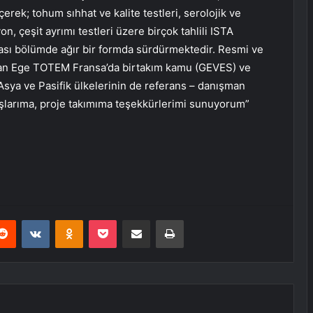
çerek; tohum sıhhat ve kalite testleri, serolojik ve
on, çeşit ayrımı testleri üzere birçok tahlili ISTA
rası bölümde ağır bir formda sürdürmektedir. Resmi ve
lan Ege TOTEM Fransa’da birtakım kamu (GEVES) ve
en, Asya ve Pasifik ülkelerinin de referans – danışman
şlarıma, proje takımıma teşekkürlerimi sunuyorum”
erest
Reddit
VKontakte
Odnoklassniki
Pocket
E-Posta ile paylaş
Yazdır