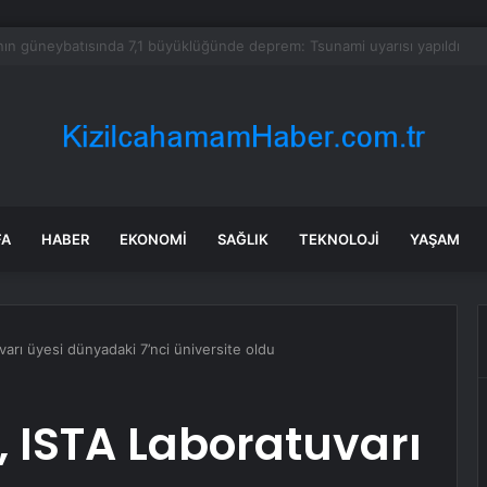
 mutfağında skandal görüntü! Hamuru böyle hazırladılar
FA
HABER
EKONOMI
SAĞLIK
TEKNOLOJI
YAŞAM
varı üyesi dünyadaki 7’nci üniversite oldu
, ISTA Laboratuvarı