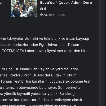
a
Buca’da 4 Çocuk, Adamı Darp
Etti
Ağustos 9, 2026
ın takviyeleriyle fiziki ve teknolojik ve insan kaynağı
humculuk merkezlerinden Ege Üniversitesi Tohum
-TOTEM) ISTA Laboratuvarı üyesi merkezlerden birisi
 Doç. Dr. İsmail Can Paylan ve yardımcılarını
sitesi Rektörü Prof. Dr. Necdet Budak, “Tohum
ası Tohum Test Birliği kurallarını uygulayarak bölüme test
versitemizin bünyesinde bulunuyor. Son periyotta
a yönelik kıymetli yatırımlar yaptık. Bu süreçte
urum ve kuruluşlar tarafından akreditasyon alarak
ırma faaliyetleri ile tohum bilimi ve teknolojisi