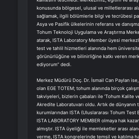
konusunda bölgesel, ulusal ve milletlerarası alan
sağlamak, ilgili bölümlerle bilgi ve tecrübesi p
Asya ve Pasifik ülkelerinin referans ve danış
Tohum Teknoloji Uygulama ve Araştırma Merkez
atarak, ISTA Laboratory Member üyesi merkezle
test ve tahlil hizmetleri alanında hem ünivers
görünürlüğüne ve bilinirliğine katkı veren merk
ediyorum” dedi.
Merkez Müdürü Doç. Dr. İsmail Can Paylan ise,
olan EGE TOTEM; tohum alanında birçok çalışma
takviyeleri, bizlerin çabaları ile ‘Tohum Kalite
Akredite Laboratuvarı oldu. Artık de dünyanın 
kurumlarından ISTA (Uluslararası Tohum Test B
ISTA LABORATORY MEMBER olmaya hak kazanmış
almıştır. ISTA üyeliği ile memleketler arası alan
verme, ISTA kongrelerinde temsil ve katılma h