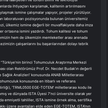
larda ihtiyaçları karşılamak, kalitenin artırılmasını
aylaşmak ismine çalışmalar yapıyor, projeler yürütüyor.
man laboratuvarı pozisyonunda bulunan üniversitemiz
i, ülkemiz ismine değerli bir muvaffakiyete daha imza
r ortasına ismini yazdırdı. Tohum kalitesi ve tohum
itemizin hem de ülkemizin memleketler arası arenada
ezimizin çalışanlarını bu başarılarından dolayı tebrik
 “Türkiye’nin birinci Tohumculuk Araştırma Merkezi
sı olan Rektörümüz Prof. Dr. Necdet Budak’ın değerli
 ve Sağlık Analizleri’ konusunda ANAB Milletlerarası
tohumculuk konusunda en itibarlı ve referans
irliği), ‘TRML0500 EGE-TOTEM’ milletlerarası kodu ile
 ve dünyada ISTA Üyesi 7’nci üniversite olarak yer
da emniyetli tahliller, ISTA ismine örnek alma, sertifika
akkı üzere avantajları elde eden EGE-TOTEM, ISTA’nın