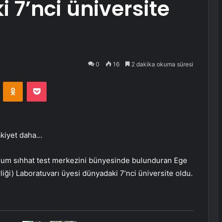
 7’nci üniversite
0
16
2 dakika okuma süresi
VKontakte
Odnoklassniki
Pocket
akiyet daha…
ohum sıhhat test merkezini bünyesinde bulunduran Ege
liği) Laboratuvarı üyesi dünyadaki 7’nci üniversite oldu.