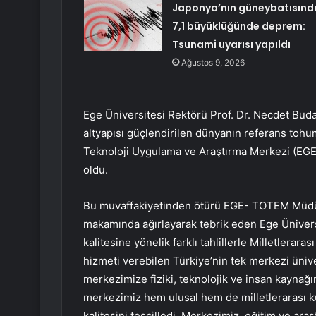
Japonya’nın güneybatısınd
7,1 büyüklüğünde deprem:
Tsunami uyarısı yapıldı
Ağustos 9, 2026
Ege Üniversitesi Rektörü Prof. Dr. Necdet Budak’
altyapısı güçlendirilen dünyanın referans to
Teknoloji Uygulama ve Araştırma Merkezi (EGE
oldu.
Bu muvaffakiyetinden ötürü EGE- TOTEM Müdürü
makamında ağırlayarak tebrik eden Ege Üniver
kalitesine yönelik farklı tahlillerle Milletlerar
hizmeti verebilen Türkiye’nin tek merkezi üni
merkezimize fiziki, teknolojik ve insan kaynağın
merkezimiz hem ulusal hem de milletlerarası k
kalitesini tescilledi. Merkezimiz, eğitim ve araşt