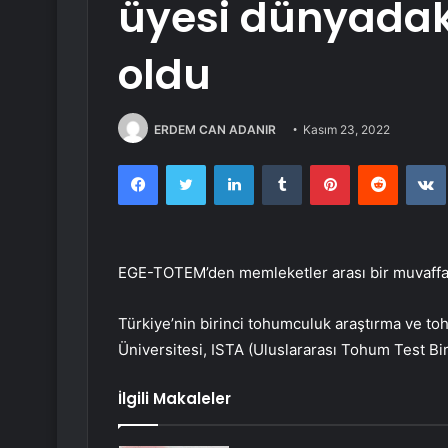
üyesi dünyadaki
oldu
ERDEM CAN ADANIR
Kasım 23, 2022
Facebook
Twitter
LinkedIn
Tumblr
Pinterest
Reddit
EGE-TOTEM’den memleketler arası bir muvaff
Türkiye’nin birinci tohumculuk araştırma ve t
Üniversitesi, ISTA (Uluslararası Tohum Test Bir
İlgili Makaleler