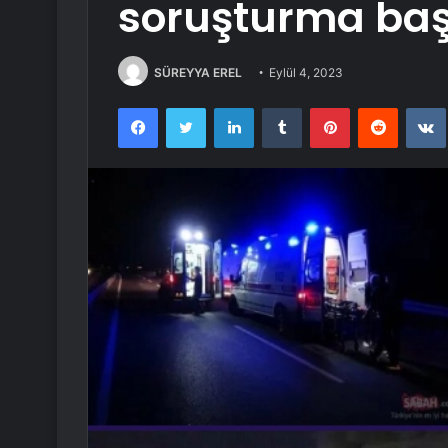
soruşturma başl
SÜREYYA EREL
Eylül 4, 2023
Facebook
Twitter
LinkedIn
Tumblr
Pinterest
Reddit