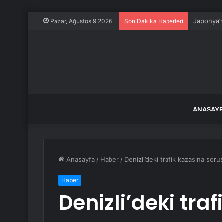
Restoran
Pazar, Ağustos 9 2026
Son Dakika Haberleri
ANASAY
Anasayfa
/
Haber
/
Denizli’deki trafik kazasına soru
Haber
Denizli’deki tra