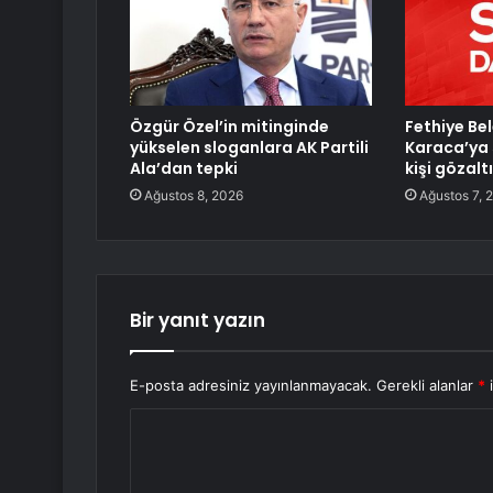
Özgür Özel’in mitinginde
Fethiye Be
yükselen sloganlara AK Partili
Karaca’ya s
Ala’dan tepki
kişi gözalt
Ağustos 8, 2026
Ağustos 7, 
Bir yanıt yazın
E-posta adresiniz yayınlanmayacak.
Gerekli alanlar
*
i
Y
o
r