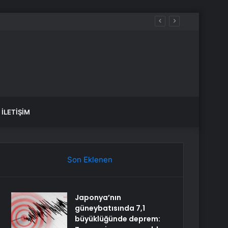
İLETIŞIM
Son Eklenen
Japonya’nın
güneybatısında 7,1
büyüklüğünde deprem: