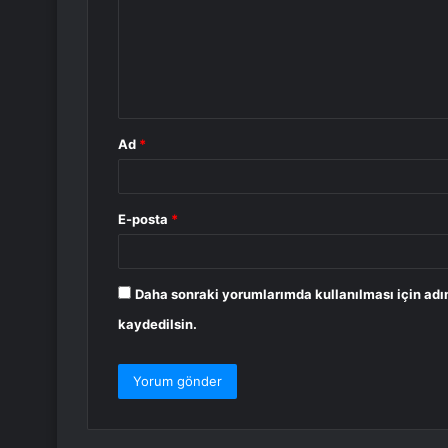
u
m
*
Ad
*
E-posta
*
Daha sonraki yorumlarımda kullanılması için adı
kaydedilsin.