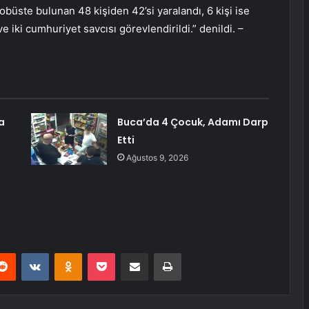
obüste bulunan 48 kişiden 42’si yaralandı, 6 kişi ise
e iki cumhuriyet savcısı görevlendirildi.” denildi. –
a
Buca’da 4 Çocuk, Adamı Darp
Etti
Ağustos 9, 2026
erest
Reddit
VKontakte
Odnoklassniki
Pocket
E-Posta ile paylaş
Yazdır