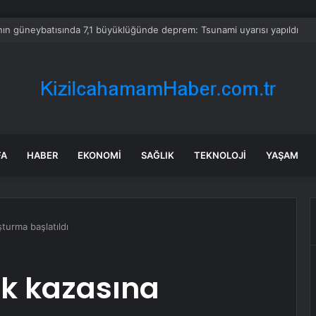
 mutfağında skandal görüntü! Hamuru böyle hazırladılar
FA
HABER
EKONOMI
SAĞLIK
TEKNOLOJI
YAŞAM
şturma başlatıldı
fik kazasına