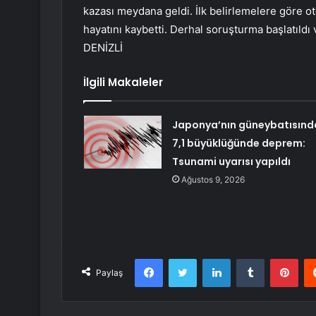
kazası meydana geldi. İlk belirlemelere göre ot
hayatını kaybetti. Derhal soruşturma başlatıldı v
DENİZLİ
İlgili Makaleler
Japonya’nın güneybatısınd
7,1 büyüklüğünde deprem:
Tsunami uyarısı yapıldı
Ağustos 9, 2026
Facebook
Twitter
LinkedIn
Tumblr
Pint
Paylaş