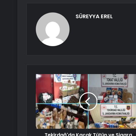
SÜREYYA EREL
Tekirdağ'da Kaçak Tütün ve Sigara