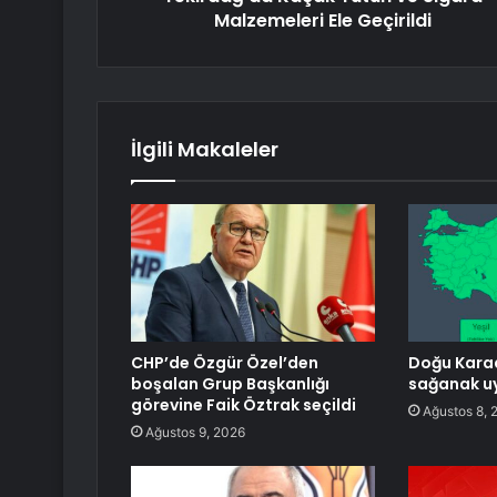
Malzemeleri Ele Geçirildi
İlgili Makaleler
CHP’de Özgür Özel’den
Doğu Karad
boşalan Grup Başkanlığı
sağanak uy
görevine Faik Öztrak seçildi
Ağustos 8, 
Ağustos 9, 2026