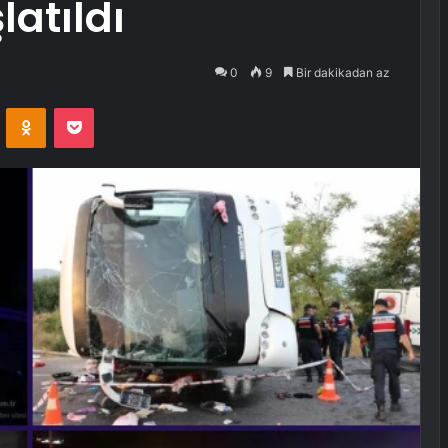
atıldı
0
9
Bir dakikadan az
VKontakte
Odnoklassniki
Pocket