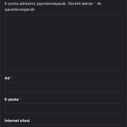
E-posta adresiniz yayınlanmayacak.
Gerekli alanlar
*
ile
işaretlenmişlerdir
Y
o
r
u
m
*
Ad
*
E-posta
*
İnternet sitesi