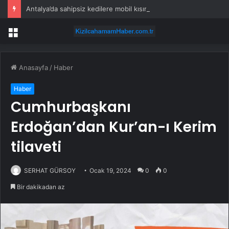
Antalya’da sahipsiz kedilere mobil kısırlaştırma hizmeti
Menü
Anasayfa
/
Haber
Haber
Cumhurbaşkanı
Erdoğan’dan Kur’an-ı Kerim
tilaveti
SERHAT GÜRSOY
Ocak 19, 2024
0
0
Bir dakikadan az