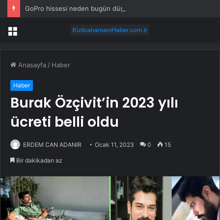
GoPro hissesi neden bugün düşüyor?
Menü
Anasayfa
/
Haber
Haber
Burak Özçivit’in 2023 yılı
ücreti belli oldu
ERDEM CAN ADANIR
Ocak 11, 2023
0
15
Bir dakikadan az