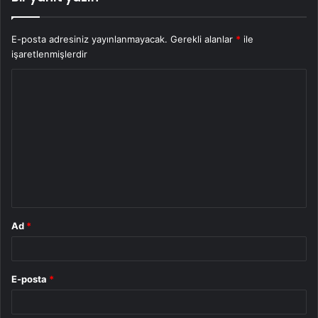
E-posta adresiniz yayınlanmayacak.
Gerekli alanlar
*
ile
işaretlenmişlerdir
Y
o
r
u
m
*
Ad
*
E-posta
*