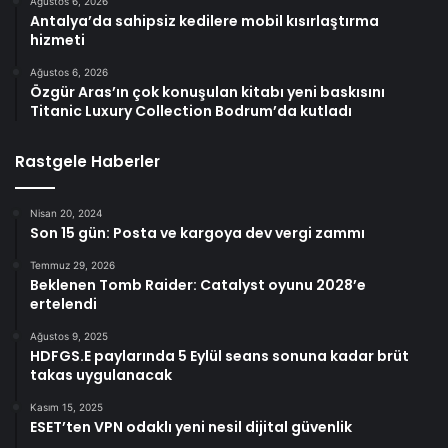
Ağustos 6, 2026
Antalya’da sahipsiz kedilere mobil kısırlaştırma
hizmeti
Ağustos 6, 2026
Özgür Aras’ın çok konuşulan kitabı yeni baskısını
Titanic Luxury Collection Bodrum’da kutladı
Rastgele Haberler
Nisan 20, 2024
Son 15 gün: Posta ve kargoya dev vergi zammı
Temmuz 29, 2026
Beklenen Tomb Raider: Catalyst oyunu 2028’e
ertelendi
Ağustos 9, 2025
HDFGS.E paylarında 5 Eylül seans sonuna kadar brüt
takas uygulanacak
Kasım 15, 2025
ESET’ten VPN odaklı yeni nesil dijital güvenlik