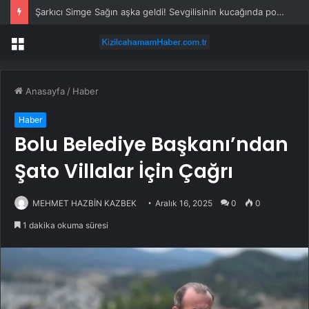
Şarkıcı Simge Sağın aşka geldi! Sevgilisinin kucağında poz verdi
Menü
Anasayfa
/
Haber
Haber
Bolu Belediye Başkanı’ndan
Şato Villalar İçin Çağrı
MEHMET HAZBİN KAZBEK
Aralık 16, 2025
0
0
1 dakika okuma süresi