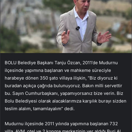
BOLU Belediye Başkanı Tanju Özcan, 2011’de Mudurnu
ilçesinde yapımına başlanan ve mahkeme süreciyle
harabeye dönen 350 şato villaya ilişkin, “Biz diyoruz ki
buradan açıkça çağrıda bulunuyoruz. Bakın milli servettir
bu. Sayın Cumhurbaşkanı, yapamıyorsanız bize verin. Biz
Bolu Belediyesi olarak alacaklarımıza karşılık burayı sizden
teslim alalım, tamamlayalım” dedi.
Mudurnu ilçesinde 2011 yılında yapımına başlanan 732
villa, AVM, otel ve 2 kongre merkezinin yer aldığı Burj Al