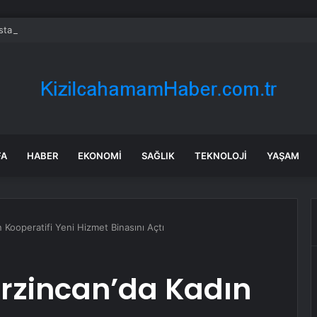
stan’da Sel ve Heyelan Felaketi: En Az 25 Kişi Hayatını Kaybetti
FA
HABER
EKONOMI
SAĞLIK
TEKNOLOJI
YAŞAM
 Kooperatifi Yeni Hizmet Binasını Açtı
Erzincan’da Kadın