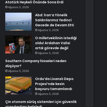
Atatürk Heykeli Önünde Sona Erdi
Ağustos 5, 2026
Abd: İran’a Yönelik
Saldırılarımız Yedinci
Gecede de Devam Etti
Ağustos 5, 2026
O milletvekilinin istediği
oldu! Ardahan Valisi
artık görevde değil
Ağustos 5, 2026
Southern Company hisseleri neden
düşüyor?
Ağustos 5, 2026
Ordu’da Lisanslı Depo
Projesi’nde kesin
başvuru tamamlandı
Ağustos 5, 2026
Çin otonom sürüş sistemleri için güvenlik
standartları belirledi