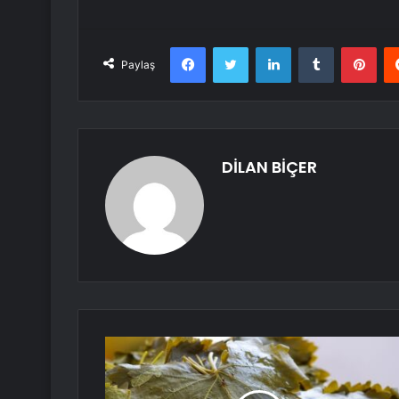
Facebook
Twitter
LinkedIn
Tumblr
Pint
Paylaş
DİLAN BİÇER