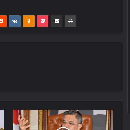
erest
Reddit
VKontakte
Odnoklassniki
Pocket
E-Posta ile paylaş
Yazdır