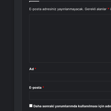
E-posta adresiniz yayınlanmayacak.
Gerekli alanlar
*
i
Y
o
r
u
m
*
Ad
*
E-posta
*
Daha sonraki yorumlarımda kullanılması için adı