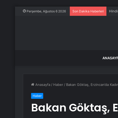
Hindi
Perşembe, Ağustos 6 2026
Son Dakika Haberleri
ANASAY
Anasayfa
/
Haber
/
Bakan Göktaş, Erzincan’da Kadın
Haber
Bakan Göktaş, 