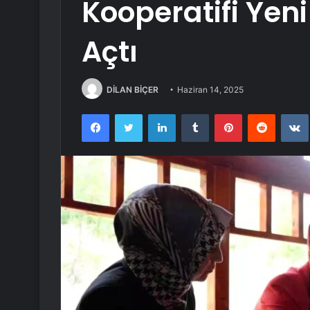
Kooperatifi Yeni
Açtı
DİLAN BİÇER
Haziran 14, 2025
Facebook
Twitter
LinkedIn
Tumblr
Pinterest
Reddit