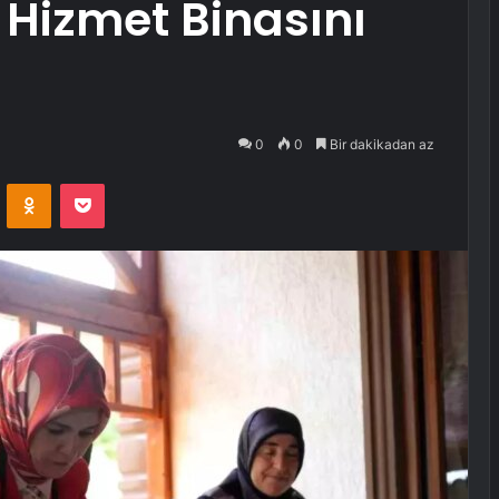
 Hizmet Binasını
0
0
Bir dakikadan az
VKontakte
Odnoklassniki
Pocket