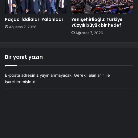
Paçacı İddiaları Yalanladı
Yenişehirlioğlu: Türkiye
Yüzyılı büyük bir hedef
Ağustos 7, 2026
Ağustos 7, 2026
Bir yanıt yazın
E-posta adresiniz yayınlanmayacak.
Gerekli alanlar
*
ile
işaretlenmişlerdir
Y
o
r
u
m