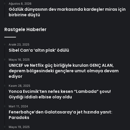
Ağustos 8, 2026
Gözlük dünyasının dev markasında kardeşler miras için
birbirine düştü
Rastgele Haberler
Aralık 23, 2025
Sibel Can’a ‘altın plak’ ödülü
Mayıs 16, 2025
UNICEF ve Netflix güç birliğiyle kurulan GENÇ ALAN,
deprem bölgesindeki gençlere umut olmaya devam
ediyor
Kasım 28, 2025
Yonca Evcimik’ten nefes kesen “Lambada” şovu!
Giydiği iddialı elbise olay oldu
Mart 11, 2024
Fenerbahçe’den Galatasaray’a jet hızında yanıt:
Paradoks
Mayıs 19, 2025