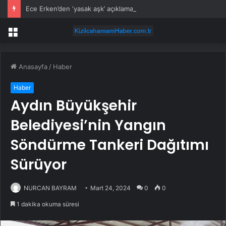
Ece Erken’den ‘yasak aşk’ açıklaması: Hukuki yollara başvuruyor
Menü
Anasayfa
/
Haber
Haber
Aydın Büyükşehir
Belediyesi’nin Yangın
Söndürme Tankeri Dağıtımı
Sürüyor
NURCAN BAYRAM
Mart 24, 2024
0
0
1 dakika okuma süresi