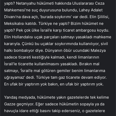
yaptı? Netanyahu hükümeti hakkında Uluslararası Ceza
Mahkemesi’ne suç duyurusuna bulundu, Lahey Adalet
Divanı’na dava açtı, ‘burada soykırımı’ var dedi. Elin Şililisi,
Meksikalısı katıldı. Türkiye ne yaptı? Bizim hükümet ne
yaptı? Pek çok ülke İsrail’e karşı ticaret ambargosu koydu.
Elin Hollandalısı uçak parçaları satmayı yasakladı mahkeme
kararıyla. Çünkü bu uçaklar soykırımında kullanılıyor, sivil
halkı bombalıyor diye. Dünyanın öbür ucundaki Malezya
sadece ticareti kestiğiyle kalmadı, kendi limanlarının
İsrail’le ticarette kullanılmasını yasakladı. Bırakın mal
satmayı, ‘İsrail’e mal götüren gemiler benim limanlarıma
uğrayamaz’ dedi. Türkiye tam gaz ticarete devam ediyor.
En ufak bir yaptırım yok bakın, en ufak bir yaptırım yok.
Yandaş medyada, hükümete yakın gazetelerde tek kelime
Gazze geçmiyor. Eğer sadece hükümetin sopayla ya da
havuçla idare ettiği basını takip ederseniz, o gazetelere