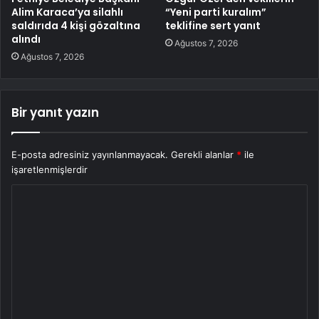
Alim Karaca’ya silahlı
“Yeni parti kuralım”
saldırıda 4 kişi gözaltına
teklifine sert yanıt
alındı
Ağustos 7, 2026
Ağustos 7, 2026
Bir yanıt yazın
E-posta adresiniz yayınlanmayacak.
Gerekli alanlar
*
ile
işaretlenmişlerdir
Y
o
r
u
m
*