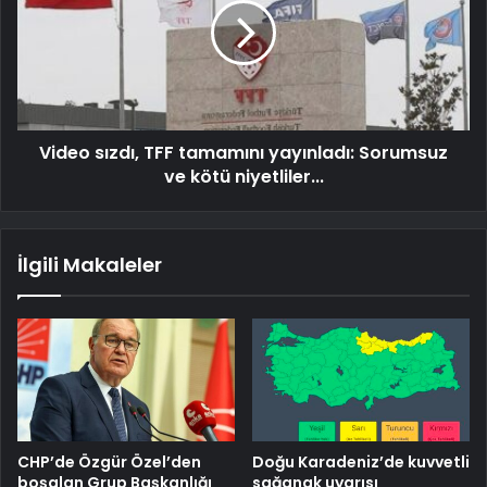
Video sızdı, TFF tamamını yayınladı: Sorumsuz
ve kötü niyetliler...
İlgili Makaleler
CHP’de Özgür Özel’den
Doğu Karadeniz’de kuvvetli
boşalan Grup Başkanlığı
sağanak uyarısı