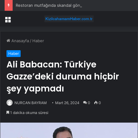
Restoran mutfağında skandal görüntü! Hamuru böyle hazırladılar
Menü
Anasayfa
/
Haber
Haber
Ali Babacan: Türkiye
Gazze’deki duruma hiçbir
şey yapmadı
NURCAN BAYRAM
Mart 26, 2024
0
0
1 dakika okuma süresi