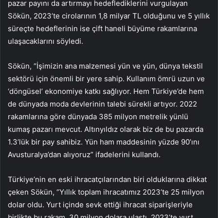
pazar payını da artırmayı hedeflediklerini vurgulayan
Sökün, 2023’te cirolarının 1,8 milyar TL olduğunu ve 5 yıllık
süreçte hedeflerinin ise çift haneli büyüme rakamlarına
ulaşacaklarını söyledi.
Sökün, “İşimizin ana malzemesi yün ve yün, dünya tekstil
sektörü için önemli bir yere sahip. Kullanım ömrü uzun ve
‘döngüsel’ ekonomiye katkı sağlıyor. Hem Türkiye’de hem
de dünyada moda devlerinin talebi sürekli artıyor. 2022
rakamlarına göre dünyada 385 milyon metrelik yünlü
kumaş pazarı mevcut. Altınyıldız olarak biz de bu pazarda
1.3’lük bir pay sahibiz. Yün ham maddesinin yüzde 90’ını
Avusturalya’dan alıyoruz” ifadelerini kullandı.
Türkiye’nin en eski ihracatçılarından biri olduklarına dikkat
çeken Sökün, ‘’Yıllık toplam ihracatımız 2023’te 25 milyon
dolar oldu. Yurt içinde sevk ettiği ihracat siparişleriyle
birlikte bu rakam, 30 milyon dolara ulaştı. 2023’te yurt