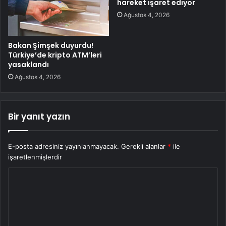
hareket işaret ediyor
Ağustos 4, 2026
Bakan Şimşek duyurdu!
Türkiye’de kripto ATM’leri
yasaklandı
Ağustos 4, 2026
Bir yanıt yazın
E-posta adresiniz yayınlanmayacak.
Gerekli alanlar
*
ile
işaretlenmişlerdir
Y
o
r
u