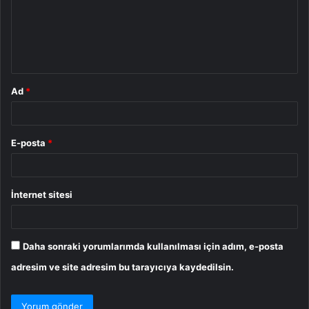
u
m
*
Ad
*
E-posta
*
İnternet sitesi
Daha sonraki yorumlarımda kullanılması için adım, e-posta
adresim ve site adresim bu tarayıcıya kaydedilsin.