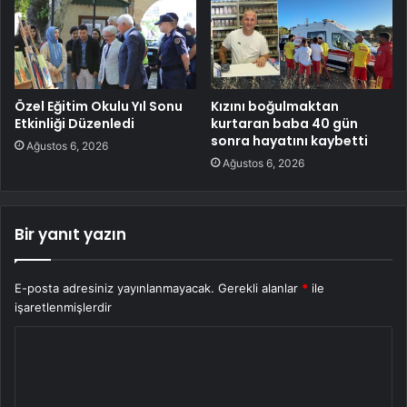
Özel Eğitim Okulu Yıl Sonu
Kızını boğulmaktan
Etkinliği Düzenledi
kurtaran baba 40 gün
sonra hayatını kaybetti
Ağustos 6, 2026
Ağustos 6, 2026
Bir yanıt yazın
E-posta adresiniz yayınlanmayacak.
Gerekli alanlar
*
ile
işaretlenmişlerdir
Y
o
r