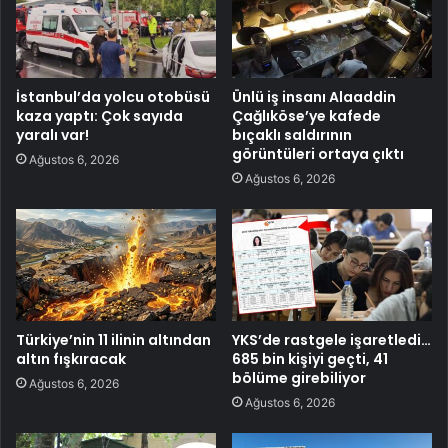
İstanbul’da yolcu otobüsü
Ünlü iş insanı Alaaddin
kaza yaptı: Çok sayıda
Çağlıköse’ye kafede
yaralı var!
bıçaklı saldırının
görüntüleri ortaya çıktı
Ağustos 6, 2026
Ağustos 6, 2026
Türkiye’nin 11 ilinin altından
YKS’de rastgele işaretledi…
altın fışkıracak
685 bin kişiyi geçti, 41
bölüme girebiliyor
Ağustos 6, 2026
Ağustos 6, 2026