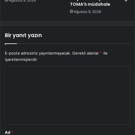
Ağustos 9, 2026
TOMA’lı müdahale
Ağustos 9, 2026
Bir yanıt yazın
E-posta adresiniz yayınlanmayacak.
Gerekli alanlar
*
ile
işaretlenmişlerdir
Y
o
r
u
m
*
Ad
*