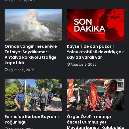
Orman yangını nedeniyle
Kayseri’de can pazarı!
Fethiye-Seydikemer-
Yolcu otobüsü devrildi; çok
Antalya karayolu trafiğe
sayıda yaralı var
kapatıldı
Ağustos 9, 2026
Ağustos 9, 2026
Edirne’de Kurban Bayramı
Özgür Özel’in mitingi
Yoğunluğu
öncesi Cumhuriyet
Meydanı karıştı! Kalabalığa