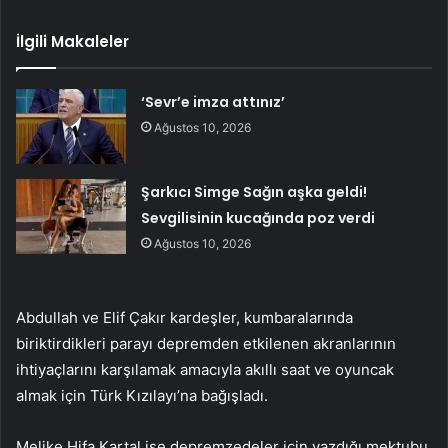
İlgili Makaleler
‘Sevr’e imza attınız’
Ağustos 10, 2026
Şarkıcı Simge Sağın aşka geldi!
Sevgilisinin kucağında poz verdi
Ağustos 10, 2026
Abdullah ve Elif Çakır kardeşler, kumbaralarında
biriktirdikleri parayı depremden etkilenen akranlarının
ihtiyaçlarını karşılamak amacıyla akıllı saat ve oyuncak
almak için Türk Kızılayı’na bağışladı.
Melike Hifa Kartal ise depremzedeler için yazdığı mektubu