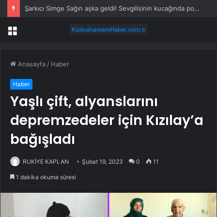
Şarkıcı Simge Sağın aşka geldi! Sevgilisinin kucağında poz verdi
Menü
Anasayfa
/
Haber
Haber
Yaşlı çift, alyanslarını
depremzedeler için Kızılay’a
bağışladı
RUKİYE KAPLAN
Şubat 19, 2023
0
11
1 dakika okuma süresi