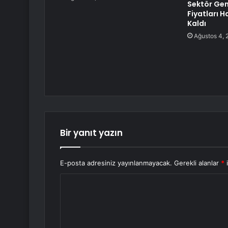
Sektör Gen
Fiyatları H
Kaldı
Ağustos 4, 
Bir yanıt yazın
E-posta adresiniz yayınlanmayacak.
Gerekli alanlar
*
i
Y
o
r
u