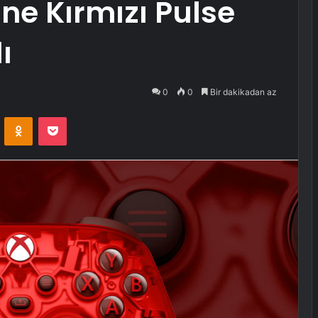
ne Kırmızı Pulse
ı
0
0
Bir dakikadan az
VKontakte
Odnoklassniki
Pocket