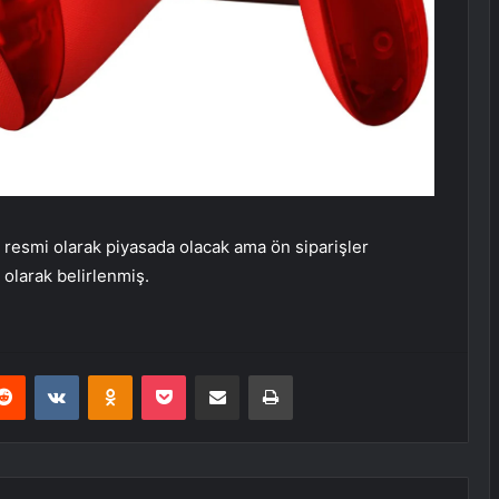
a resmi olarak piyasada olacak ama ön siparişler
 olarak belirlenmiş.
erest
Reddit
VKontakte
Odnoklassniki
Pocket
E-Posta ile paylaş
Yazdır