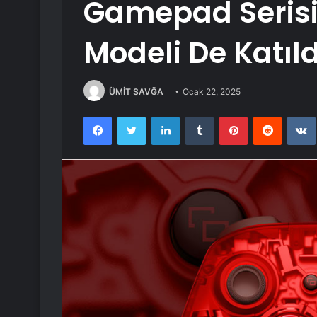
Gamepad Serisi
Modeli De Katıld
ÜMİT SAVĞA
Ocak 22, 2025
Facebook
Twitter
LinkedIn
Tumblr
Pinterest
Reddit