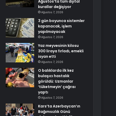
Ağustos’ta tüm dijital
kurallar değişiyor
Ağustos 7, 2026
3 gün boyunca sistemler
kapanacak, işlem
yapılmayacak
Ağustos 7, 2026
Yaz meyvesinin kilosu
300 liraya fırladı, emekli
isyan etti
Ağustos 7, 2026
O balıklarda ilk kez
bulaşıcı hastalık
görüldü: Uzmanlar
‘tüketmeyin’ çağrısı
yaptı
Ağustos 7, 2026
Kars’ta Azerbaycan’ın
Bağımsızlık Günü