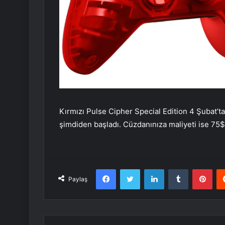
Kırmızı Pulse Cipher Special Edition 4 Şubat’t
şimdiden başladı. Cüzdanınıza maliyeti ise 75$
Facebook
Twitter
LinkedIn
Tumblr
Pint
Paylaş