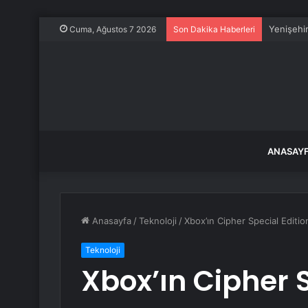
Yenişehir
Cuma, Ağustos 7 2026
Son Dakika Haberleri
ANASAY
Anasayfa
/
Teknoloji
/
Xbox’ın Cipher Special Editi
Teknoloji
Xbox’ın Cipher S