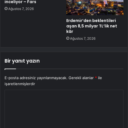
inceliyor – Fars
Ağustos 7, 2026
Erdemir’den beklentileri
aşan 8,5 milyar TL’lik net
kâr
Ağustos 7, 2026
Bir yanıt yazın
E-posta adresiniz yayınlanmayacak.
Gerekli alanlar
*
ile
işaretlenmişlerdir
Y
o
r
u