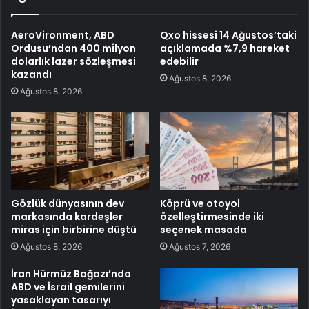
AeroVironment, ABD
Qxo hissesi 14 Ağustos’taki
Ordusu’ndan 400 milyon
açıklamada %7,9 hareket
dolarlık lazer sözleşmesi
edebilir
kazandı
Ağustos 8, 2026
Ağustos 8, 2026
Gözlük dünyasının dev
Köprü ve otoyol
markasında kardeşler
özelleştirmesinde iki
miras için birbirine düştü
seçenek masada
Ağustos 8, 2026
Ağustos 7, 2026
İran Hürmüz Boğazı’nda
ABD ve İsrail gemilerini
yasaklayan tasarıyı