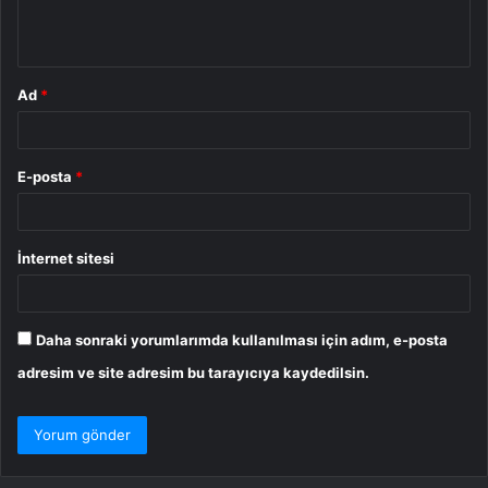
m
*
Ad
*
E-posta
*
İnternet sitesi
Daha sonraki yorumlarımda kullanılması için adım, e-posta
adresim ve site adresim bu tarayıcıya kaydedilsin.