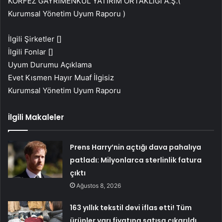
KÖRFEZ GAYRİMENKUL YATIRIM ORTAKLIĞI A.Ş.(
Kurumsal Yönetim Uyum Raporu )
İlgili Şirketler []
İlgili Fonlar []
Uyum Durumu Açıklama
Evet Kısmen Hayır Muaf İlgisiz
Kurumsal Yönetim Uyum Raporu
İlgili Makaleler
Prens Harry’nin açtığı dava pahalıya
patladı: Milyonlarca sterlinlik fatura
çıktı
Ağustos 8, 2026
163 yıllık tekstil devi iflas etti! Tüm
ürünler yarı fiyatına satışa çıkarıldı