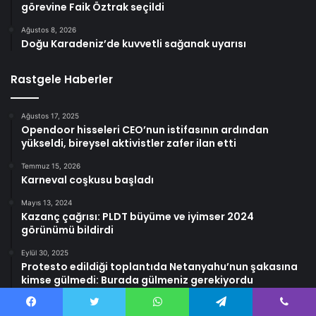
görevine Faik Öztrak seçildi
Ağustos 8, 2026
Doğu Karadeniz’de kuvvetli sağanak uyarısı
Rastgele Haberler
Ağustos 17, 2025
Opendoor hisseleri CEO’nun istifasının ardından
yükseldi, bireysel aktivistler zafer ilan etti
Temmuz 15, 2026
Karneval coşkusu başladı
Mayıs 13, 2024
Kazanç çağrısı: PLDT büyüme ve iyimser 2024
görünümü bildirdi
Eylül 30, 2025
Protesto edildiği toplantıda Netanyahu’nun şakasına
kimse gülmedi: Burada gülmeniz gerekiyordu
Haziran 12, 2025
Facebook
Twitter
WhatsApp
Telegram
Viber