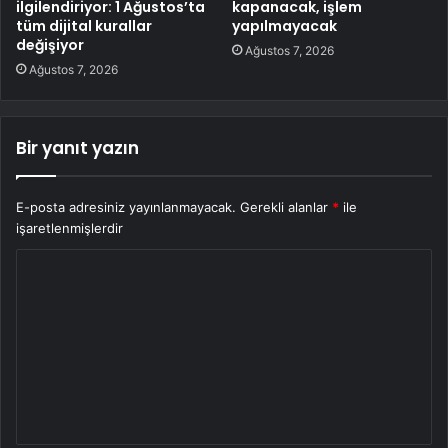
ilgilendiriyor: 1 Ağustos’ta
kapanacak, işlem
tüm dijital kurallar
yapılmayacak
değişiyor
Ağustos 7, 2026
Ağustos 7, 2026
Bir yanıt yazın
E-posta adresiniz yayınlanmayacak.
Gerekli alanlar
*
ile
işaretlenmişlerdir
Y
o
r
u
m
*