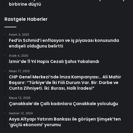
birbirine düştü
Rastgele Haberler
Kasım 3, 2025
Fed’in Schmid’i enflasyon ve iş piyasası konusunda
endişeli olduğunu belirtti
Aralık 4, 2025
İzmir’de 11 Yıl Hapis Cezalı Şahıs Yakalandı
Nisan 17, 2025
CHP Genel Merkezi’nde İmza Kampanyası… Ali Mahir
Başarır: “Türkiye’de İki Fiili Durum Var. Bir: Darbe ve
Cunta Zihniyeti. İki: Burası, Halk İradesi”
Mayıs 12, 2026
Çanakkale’de Çallı kadınlara Çanakkale yolculuğu
Haziran 12, 2024
Asya Altyapı Yatırım Bankası ile görüşen Şimşek’ten
‘güçlü ekonomi’ yorumu