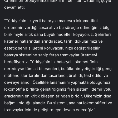
Önemli bir projeye imza attıklarını belirten Özdemir, şöyle
devam etti:
“Türkiye’nin ilk yerli bataryalı manevra lokomotifini
üretmenin verdiği cesaret ve bu süreçte edindiğimiz bilgi
birikimiyle artık daha büyük hedefler koyuyoruz. Şehirleri
katener hatlarından arındıracak, tarihi dokularımızı ve
estetik şehir siluetini koruyacak, hızlı değiştirilebilir
batarya sistemine sahip ferah tramvaylar üretmeyi
hedefliyoruz. Türkiye’nin ilk bataryalı lokomotifinin
neredeyse tüm alt bileşenleri, bu ülkenin yetiştirdiği genç
mühendisler tarafından tasarlandı, üretildi, test edildi ve
devreye alındı. Özellikle lansmanını yapmakta olduğumuz
lokomotifle birlikte geliştirdiğimiz fren sistemi, demir yolu
araçlarının en kritik bileşenlerinden biridir. Ülkemizin dışa
bağımlı olduğu alandır. Bu sistemi, ana hat lokomotifleri ve
tramvaylar için de geliştirmeye devam edeceğiz.”