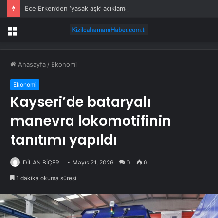
Ece Erken’den ‘yasak aşk’ açıklaması: Hukuki yollara başvuruyor
Menü
Anasayfa
/
Ekonomi
Ekonomi
Kayseri’de bataryalı
manevra lokomotifinin
tanıtımı yapıldı
DİLAN BİÇER
Mayıs 21, 2026
0
0
1 dakika okuma süresi