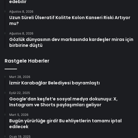
edebilir
Ağustos 8, 2026
Uzun Süreli Ülseratif Kolitte Kolon Kanseri Riski Artıyor
mu?
Ağustos 8, 2026
Gözlük dünyasının dev markasında kardeşler miras için
birbirine düştü
Rastgele Haberler
Mart 28, 2026
İzmir Karabağlar Belediyesi bayramlaştı
Eylül 22, 2025
Google’dan keşfet’e sosyal medya dokunuşu: X,
Instagram ve Shorts paylaşımları geliyor
Mart 5, 2026
Bugün yürürlüğe girdi! Bu ehliyetlerin tamamı iptal
edilecek
Ocak 19, 2025