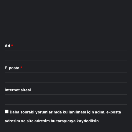
r
u
m
*
Ad
*
E-posta
*
İnternet sitesi
Daha sonraki yorumlarımda kullanılması için adım, e-posta
adresim ve site adresim bu tarayıcıya kaydedilsin.