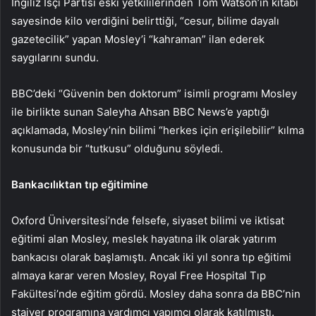
İngiliz İsçi Partisi eski yetkililerinden Tom Watson’ın kitabı
sayesinde kilo verdiğini belirttiği, “cesur, bilime dayalı
gazetecilik” yapan Mosley’i “kahraman” ilan ederek
saygılarını sundu.
BBC’deki “Güvenin ben doktorum” isimli programı Mosley
ile birlikte sunan Saleyha Ahsan BBC News’e yaptığı
açıklamada, Mosley’nin bilimi “herkes için erişilebilir” kılma
konusunda bir “tutkusu” olduğunu söyledi.
Bankacılıktan tıp eğitimine
Oxford Üniversitesi’nde felsefe, siyaset bilimi ve iktisat
eğitimi alan Mosley, meslek hayatına ilk olarak yatırım
bankacısı olarak başlamıştı. Ancak iki yıl sonra tıp eğitimi
almaya karar veren Mosley, Royal Free Hospital Tıp
Fakültesi’nde eğitim gördü. Mosley daha sonra da BBC’nin
stajyer programına yardımcı yapımcı olarak katılmıştı.