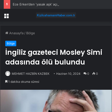
Ece Erken’den ‘yasak aşk’ açıklaması: Hukuki yollara başvuruyor
Menü
Anasayfa
/
Bölge
Bölge
İngiliz gazeteci Mosley Simi
adasında ölü bulundu
MEHMET HAZBİN KAZBEK
Haziran 10, 2024
0
0
1 dakika okuma süresi